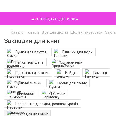
➡️РОЗПРОДАЖ ДО 31.08⬅️
Каталог товарів
Все для школи
Шкільні аксесуари
Закла
Закладки для книг
Сумки для взуття
Пляшки для води
Папка-портфель
Органайзери
Підставка для книг
Бейджі
Гаманці
Сумки-бананки
Сумки для ланчу
Ланчбокси
Термоси
Настільні підкладки, розклад уроків
Закладки для книг