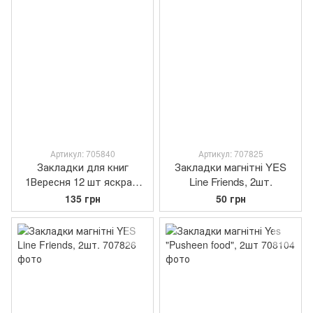
Артикул: 705840
Артикул: 707825
Закладки для книг
Закладки магнітні YES
1Вересня 12 шт яскраві
Line Friends, 2шт.
кольори
135 грн
50 грн