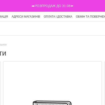
➡️РОЗПРОДАЖ ДО 31.08⬅️
МАЦІЯ
АДРЕСИ МАГАЗИНІВ
ОПЛАТА І ДОСТАВКА
ОБМІН ТА ПОВЕРНЕ
Г
зошити
ти