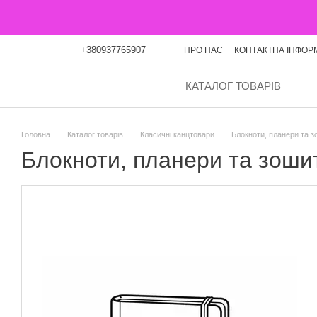
Перейти до основного контенту
+380937765907
ПРО НАС
КОНТАКТНА ІНФОР
ОПЛАТА ЧАСТИНАМИ
БЛО
КАТАЛОГ ТОВАРІВ
Головна
Каталог товарів
Класичні канцтовари
Блокноти, планери та 
Блокноти, планери та зоши