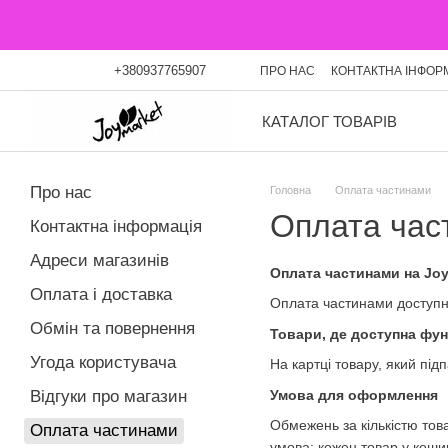
Перейти до основного контенту
+380937765907
ПРО НАС
КОНТАКТНА ІНФОР
ОПЛАТА ЧАСТИНАМИ
БЛО
КАТАЛОГ ТОВАРІВ
Про нас
Головна
Оплата частинами
Оплата час
Контактна інформація
Адреси магазинів
Оплата частинами на Jo
Оплата і доставка
Оплата частинами доступна
Обмін та повернення
Товари, де доступна фун
Угода користувача
На картці товару, який під
Умова для оформлення
Відгуки про магазин
Обмежень за кількістю тов
Оплата частинами
умова: кожен товар у коши