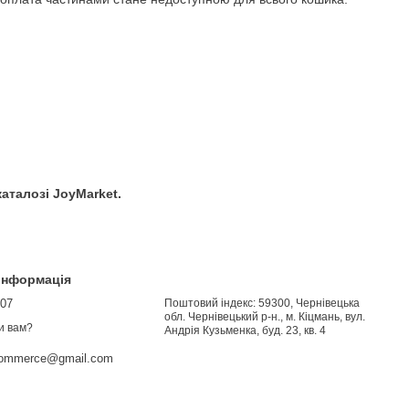
аталозі JoyMarket.
 інформація
907
Поштовий індекс: 59300, Чернівецька
обл. Чернівецький р-н., м. Кіцмань, вул.
и вам?
Андрія Кузьменка, буд. 23, кв. 4
commerce@gmail.com