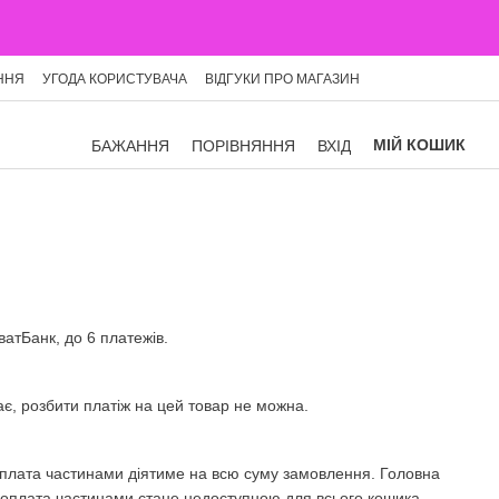
ННЯ
УГОДА КОРИСТУВАЧА
ВІДГУКИ ПРО МАГАЗИН
МІЙ КОШИК
БАЖАННЯ
ПОРІВНЯННЯ
ВХІД
атБанк, до 6 платежів.
ає, розбити платіж на цей товар не можна.
і оплата частинами діятиме на всю суму замовлення. Головна
, оплата частинами стане недоступною для всього кошика.