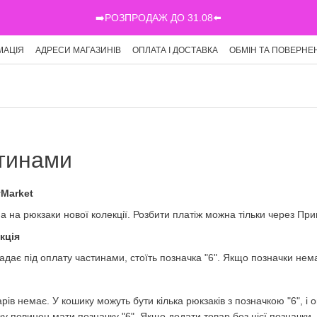
➡️РОЗПРОДАЖ ДО 31.08⬅️
МАЦІЯ
АДРЕСИ МАГАЗИНІВ
ОПЛАТА І ДОСТАВКА
ОБМІН ТА ПОВЕРНЕ
Г
тинами
yMarket
 на рюкзаки нової колекції. Розбити платіж можна тільки через Прив
кція
падає під оплату частинами, стоїть позначка "6". Якщо позначки нем
арів немає. У кошику можуть бути кілька рюкзаків з позначкою "6", 
ку повинен мати позначку "6". Якщо додати товар без цієї позначки