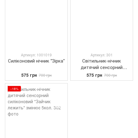
Артикул: 1001019
Артикул: 301
Силіконовий нічник "Зірка"
Світильник-нічник
дитячий сенсорний
силіконовий "Панда
575 грн
575 грн
700 грн
700 грн
лежить" змінює 5кол.
−18%