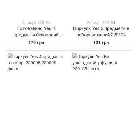
Артикул: 220102
Артикул: 220104
Готовальня Yes 4
Циркуль Yes 3 предмети в
предмети бірюзовий
наборі рожевий 220104
220102
170 грн
121 грн