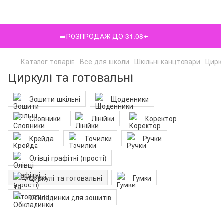
➡️РОЗПРОДАЖ ДО 31.08⬅️
Каталог товарів
Все для школи
Шкільні канцтовари
Цирк
Циркулі та готовальні
Зошити шкільні
Щоденники
Словники
Лінійки
Коректор
Крейда
Точилки
Ручки
Олівці графітні (прості)
Циркулі та готовальні
Гумки
Обкладинки для зошитів