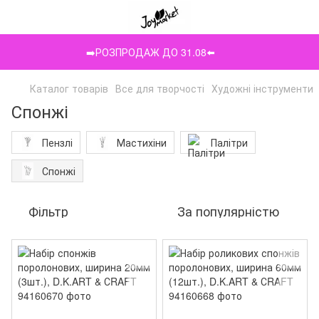
➡️РОЗПРОДАЖ ДО 31.08⬅️
Каталог товарів
Все для творчості
Художні інструменти
Спонжі
Пензлі
Мастихіни
Палітри
Спонжі
Фільтр
За популярністю