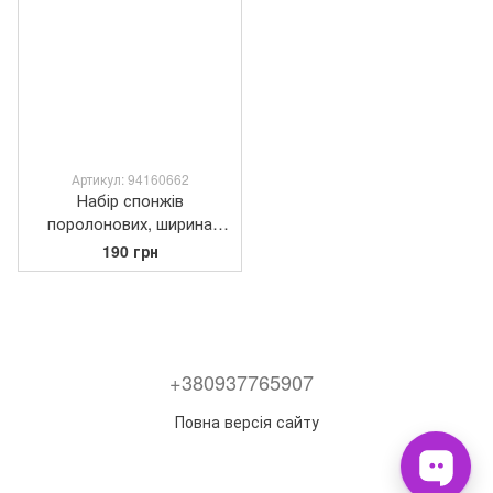
Артикул: 94160662
Набір спонжів
поролонових, ширина
40мм (12шт.), D.K.ART &
190 грн
GRAFT
+380937765907
Повна версія сайту