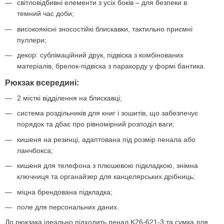
світловідбивні елементи з усіх боків – для безпеки в
темний час доби;
високоякісні зносостійкі блискавки, тактильно приємні
пуллери;
декор: сублімаційний друк, підвіска з комбінованих
матеріалів, брелок-підвіска з паракорду у формі бантика.
Рюкзак всередині:
2 місткі відділення на блискавці;
система роздільників для книг і зошитів, що забезпечує
порядок та дбає про рівномірний розподіл ваги;
кишеня на резинці, адаптована під розмір пенала або
ланчбокса;
кишеня для телефона з плюшевою підкладкою, знімна
ключниця та органайзер для канцелярських дрібниць;
міцна брендована підкладка;
поле для персональних даних.
До рюкзака ідеально підходить пенал K26-621-3 та сумка для