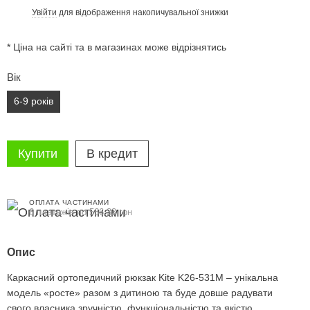
Увійти
для відображення накопичувальної знижки
%
* Ціна на сайті та в магазинах може відрізнятись
Вік
6-9 років
Купити
В кредит
ОПЛАТА ЧАСТИНАМИ
6 платежів по 566.33 грн
Опис
Каркасний ортопедичний рюкзак Kite K26-531M – унікальна
модель «росте» разом з дитиною та буде довше радувати
свого власника зручністю, функціональністю та якістю.