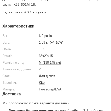
взуття K26-601M-18.
Гарантія від KITE - 3 роки.
Характеристики
Вік
6-9 років
Вага
1,09 кг (+/- 10%)
Обʼєм
15л
Розмір
38x29x15
Розмір по сітці
M (130-145 см)
Кількість відділень
2
Стать
Для дівчат
Виробник
Kite
Матеріал
Поліестер/EVA
Доставка
Ми пропонуємо кілька варіантів доставки:
Доставка Новою поштою:
зазвичай займає 3-5 робочих