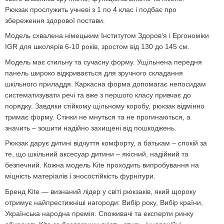
Рюкзак прослужить учневі з 1 по 4 клас і подбає про
збереження здорової постави.
Модель схвалена німецьким Інститутом Здоров'я і Ергономіки
IGR для школярів 6-10 років, зростом від 130 до 145 см.
Модель має стильну та сучасну форму. Ущільнена передня
панель широко відкривається для зручного складання
шкільного приладдя. Каркасна форма допомагає непосидам
систематизувати речі та вже з першого класу привчає до
порядку. Завдяки стійкому щільному коробу, рюкзак відмінно
тримає форму. Стінки не мнуться та не прогинаються, а
значить – зошити надійно захищені від пошкоджень.
Рюкзак дарує дитині відчуття комфорту, а батькам – спокій за
те, що шкільний аксесуар дитини – якісний, надійний та
безпечний. Кожна модель Kite проходить випробування на
міцність матеріалів і зносостійкість фурнітури.
Бренд Kite — визнаний лідер у світі рюкзаків, який щороку
отримує найпрестижніші нагороди: Вибір року, Вибір країни,
Українська народна премія. Споживачі та експерти ринку