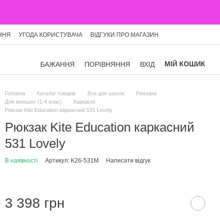
ННЯ
УГОДА КОРИСТУВАЧА
ВІДГУКИ ПРО МАГАЗИН
МІЙ КОШИК
БАЖАННЯ
ПОРІВНЯННЯ
ВХІД
Головна
Каталог товарів
Все для школи
Рюкзаки
Для менших (1-4 клас)
Каркасні
Рюкзак Kite Education каркасний 531 Lovely
Рюкзак Kite Education каркасний
531 Lovely
В наявності
Артикул: K26-531M
Написати відгук
3 398 грн