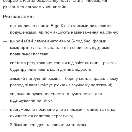
обирають Kite за бездоганну якість, стиль, інноваційні
рішення та ергономічний дизайн.
Рюкзак зовні:
ортопедична спинка Ergo Kids з м'якими дихаючими
подушечками, які пом'якшують навантаження на спину;
широкі м'які лямки анатомічної S-подібної форми
комфортно лягають на плечі та сприяють підтримці
правильної постави;
система регулювання спинки під зріст дитини – рюкзак
буде зручним навіть коли дитина підросте;
знімний нагрудний ремінь – бере участь в правильному
розподілі ваги і фіксує рюкзак в зручному положенні;
ущільнена ручка-переноска та ручка-петля для
підвішування на гачок;
прогумоване посилене дно з ніжками – стійке та легко
очищається вологою серветкою;
2 бічні кишені для пляшечки чи термоса;