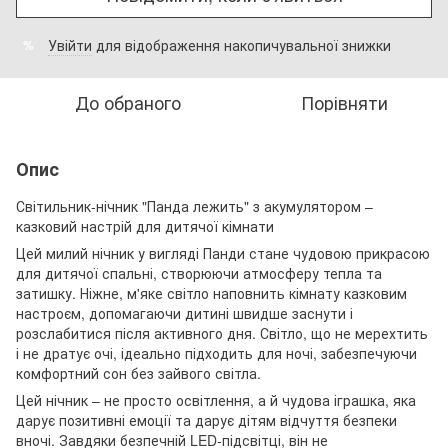
Увійти
для відображення накопичувальної знижки
%
До обраного
Порівняти
Опис
Світильник-нічник "Панда лежить" з акумулятором –
казковий настрій для дитячої кімнати
Цей милий нічник у вигляді Панди стане чудовою прикрасою
для дитячої спальні, створюючи атмосферу тепла та
затишку. Ніжне, м'яке світло наповнить кімнату казковим
настроєм, допомагаючи дитині швидше заснути і
розслабитися після активного дня. Світло, що не мерехтить
і не дратує очі, ідеально підходить для ночі, забезпечуючи
комфортний сон без зайвого світла.
Цей нічник – не просто освітлення, а й чудова іграшка, яка
дарує позитивні емоції та дарує дітям відчуття безпеки
вночі. Завдяки безпечній LED-підсвітці, він не