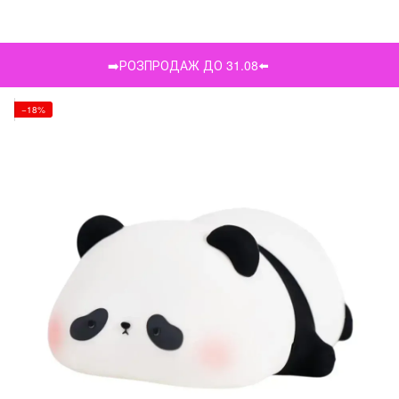
➡️РОЗПРОДАЖ ДО 31.08⬅️
−18%