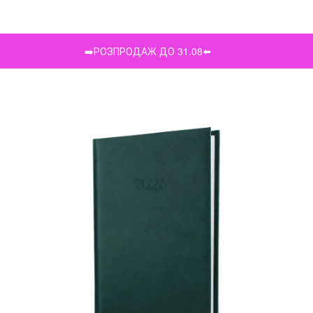
➡️РОЗПРОДАЖ ДО 31.08⬅️