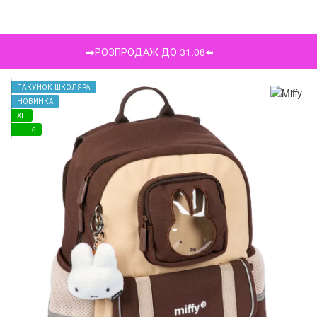
➡️РОЗПРОДАЖ ДО 31.08⬅️
ПАКУНОК ШКОЛЯРА
НОВИНКА
ХІТ
6