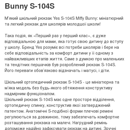
Bunny S-104S
М’який шкільний рюкзак Yes S-104S Miffy Bunny: мініатюрний
та легкий рюкзак для школярів молодшої школи!
Така подія, як «Перший раз у перший клас», є дуже
відповідальною для мами, яка готує свою дитину до вступу
у школу. Бренд Yes розуміє всі потреби школярів і бере на
себе відповідальність за комфорт дитини у її одному з
найважливіших етапів життя. Саме з думкою про маленьких
та тендітних першачків був розроблений рюкзак S-104S.
Його переваги обов’язково відзначать і матусі, і діти.
Шкільний ортопедичний рюкзак S-104S - це мініатюрна та
м’яка модель без будь-якого обтяження конструктиву
надмірним функціоналом.
Шкільний рюкзак S-104S має одне просторе відділення,
ортопедичну спинку, конструктив якої затверджений
патентом. Анатомічні S-подібної форми плечові ремені
регулюються за довжиною, тому забезпечать комфортне
розташування рюкзака на малечі. Нагрудний ремінь
допоможе надійно зафіксувати рюкзак на дитині. Зручні