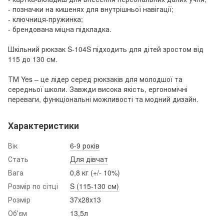
- позначки на кишенях для внутрішньої навігації;
- ключниця-пружинка;
- брендована міцна підкладка.
Шкільний рюкзак S-104S підходить для дітей зростом від
115 до 130 см.
ТМ Yes – це лідер серед рюкзаків для молодшої та
середньої школи. Завжди висока якість, ергономічні
переваги, функціональні можливості та модний дизайн.
Характеристики
Вік
6-9 років
Стать
Для дівчат
Вага
0,8 кг (+/- 10%)
Розмір по сітці
S (115-130 см)
Розмір
37x28x13
Обʼєм
13,5л