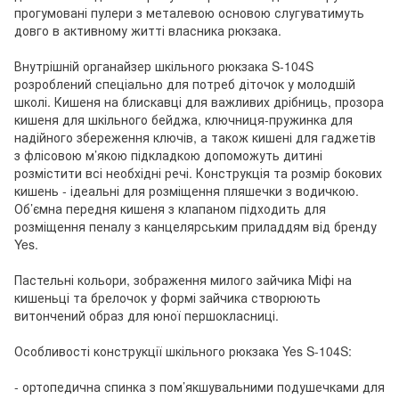
прогумовані пулери з металевою основою слугуватимуть
довго в активному житті власника рюкзака.
Внутрішній органайзер шкільного рюкзака S-104S
розроблений спеціально для потреб діточок у молодшій
школі. Кишеня на блискавці для важливих дрібниць, прозора
кишеня для шкільного бейджа, ключниця-пружинка для
надійного збереження ключів, а також кишені для гаджетів
з флісовою м’якою підкладкою допоможуть дитині
розмістити всі необхідні речі. Конструкція та розмір бокових
кишень - ідеальні для розміщення пляшечки з водичкою.
Об’ємна передня кишеня з клапаном підходить для
розміщення пеналу з канцелярським приладдям від бренду
Yes.
Пастельні кольори, зображення милого зайчика Міфі на
кишеньці та брелочок у формі зайчика створюють
витончений образ для юної першокласниці.
Особливості конструкції шкільного рюкзака Yes S-104S:
- ортопедична спинка з пом’якшувальними подушечками для