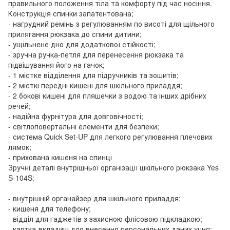
правильного положення тіла та комфорту під час носіння.
Конструкція спинки запатентована;
- нагрудний ремінь з регулюванням по висоті для щільного
прилягання рюкзака до спини дитини;
- ущільнене дно для додаткової стійкості;
- зручна ручка-петля для перенесення рюкзака та
підвішування його на гачок;
- 1 містке відділення для підручників та зошитів;
- 2 місткі передні кишені для шкільного приладдя;
- 2 бокові кишені для пляшечки з водою та інших дрібних
речей;
- надійна фурнітура для довговічності;
- світлоповертальні елементи для безпеки;
- система Quick Set-UP для легкого регулювання плечових
лямок;
- прихована кишеня на спинці
Зручні деталі внутрішньої організації шкільного рюкзака Yes
S-104S:
- внутрішній органайзер для шкільного приладдя;
- кишеня для телефону;
- відділ для гаджетів з захисною флісовою підкладкою;
- картка-вкладиш для внесення персональних даних учня;