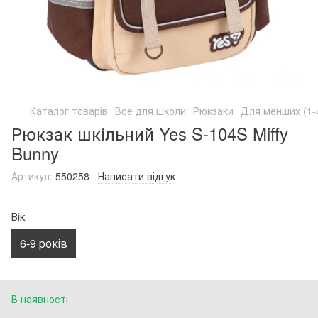
Каталог товарів
Все для школи
Рюкзаки
Для менших (1-
Рюкзак шкільний Yes S-104S Miffy
Bunny
Артикул:
550258
Написати відгук
Вік
6-9 років
В наявності