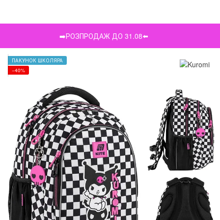
➡️РОЗПРОДАЖ ДО 31.08⬅️
ПАКУНОК ШКОЛЯРА
−40%