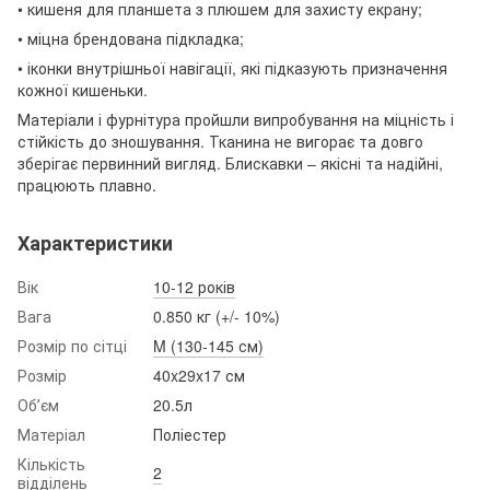
• кишеня для планшета з плюшем для захисту екрану;
• міцна брендована підкладка;
• іконки внутрішньої навігації, які підказують призначення
кожної кишеньки.
Матеріали і фурнітура пройшли випробування на міцність і
стійкість до зношування. Тканина не вигорає та довго
зберігає первинний вигляд. Блискавки – якісні та надійні,
працюють плавно.
Характеристики
Вік
10-12 років
Вага
0.850 кг (+/- 10%)
Розмір по сітці
M (130-145 см)
Розмір
40x29x17 см
Обʼєм
20.5л
Матеріал
Поліестер
Кількість
2
відділень