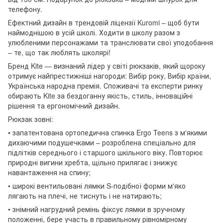
телефону.
Ефектний дизайн в трендовій ліцензії Kuromi – щоб бути
наймоднішою в усій школі. Ходити в школу разом з
улюбленими персонажами та транслювати свої уподобання
– те, що так люблять школярі!
Бренд Kite — визнаний лідер у світі рюкзаків, який щороку
отримує найпрестижніші нагороди: Вибір року, Вибір країни,
Українська народна премія. Споживачі та експерти ринку
обирають Kite за бездоганну якість, стиль, інноваційні
рішення та ергономічний дизайн.
Рюкзак зовні:
• запатентована ортопедична спинка Ergo Teens з м'якими
дихаючими подушечками – розроблена спеціально для
підлітків середнього і старшого шкільного віку. Повторює
природні вигини хребта, щільно прилягає і знижує
навантаження на спину;
• широкі вентильовані лямки S-подібної форми м'яко
лягають на плечі, не тиснуть і не натирають;
• знімний нагрудний ремінь фіксує лямки в зручному
положенні, бере участь в правильному рівномірному