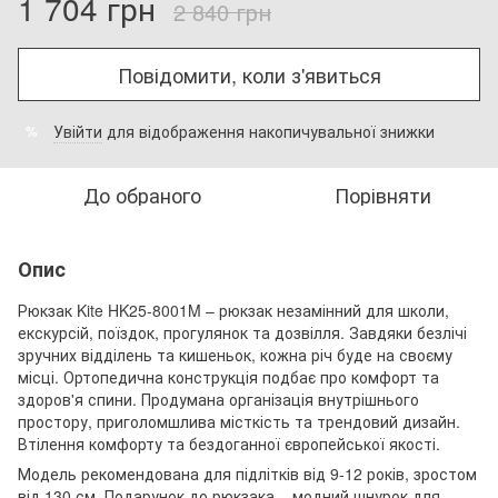
1 704 грн
2 840 грн
Повідомити, коли з'явиться
Увійти
для відображення накопичувальної знижки
%
До обраного
Порівняти
Опис
Рюкзак Kite HK25-8001M – рюкзак незамінний для школи,
екскурсій, поїздок, прогулянок та дозвілля. Завдяки безлічі
зручних відділень та кишеньок, кожна річ буде на своєму
місці. Ортопедична конструкція подбає про комфорт та
здоров'я спини. Продумана організація внутрішнього
простору, приголомшлива місткість та трендовий дизайн.
Втілення комфорту та бездоганної європейської якості.
Модель рекомендована для підлітків від 9-12 років, зростом
від 130 см. Подарунок до рюкзака – модний шнурок для