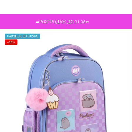
➡️РОЗПРОДАЖ ДО 31.08⬅️
ПАКУНОК ШКОЛЯРА
−35%