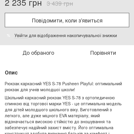
2 235 грн
3 439 грн
Повідомити, коли з'явиться
Увійти
для відображення накопичувальної знижки
%
До обраного
Порівняти
Опис
Рюкзак каркасний YES S-78 Pusheen Playful: оптимальний
рюкзак для учнів молодшої школи!
Шкільний каркасний рюкзак YES S-78 з ортопедичною
спинкою від торгової марки YES - це оптимальна модель
для дітей молодшого шкільного віку. Виготовлений з
легкого, але дуже міцного EVA матеріалу, який
відзначається високою стійкістю до зношування та
забезпечує надійний захист вмісту. Його оптимальна
конструкція здобула визнання батьків за комфорт і