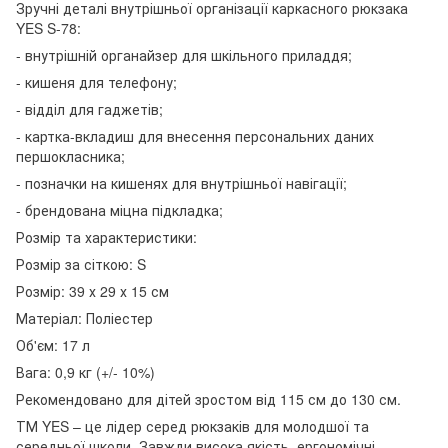
Зручні деталі внутрішньої організації каркасного рюкзака
YES S-78:
- внутрішній органайзер для шкільного приладдя;
- кишеня для телефону;
- відділ для гаджетів;
- картка-вкладиш для внесення персональних даних
першокласника;
- позначки на кишенях для внутрішньої навігації;
- брендована міцна підкладка;
Розмір та характеристики:
Розмір за сіткою: S
Розмір: 39 х 29 х 15 см
Матеріал: Поліестер
Об'єм: 17 л
Вага: 0,9 кг (+/- 10%)
Рекомендовано для дітей зростом від 115 см до 130 см.
ТМ YES – це лідер серед рюкзаків для молодшої та
середньої школи. Завжди висока якість, ергономічні