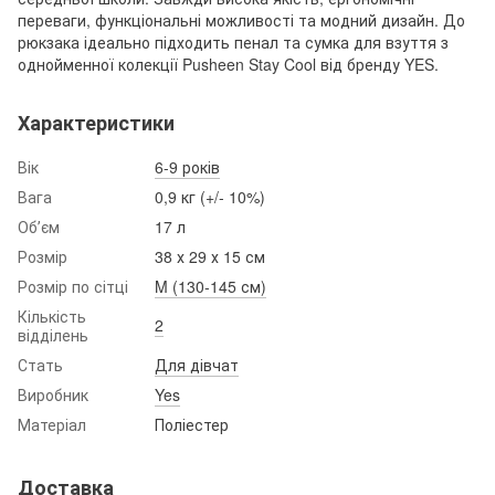
переваги, функціональні можливості та модний дизайн. До
рюкзака ідеально підходить пенал та сумка для взуття з
однойменної колекції Pusheen Stay Cool від бренду YES.
Характеристики
Вік
6-9 років
Вага
0,9 кг (+/- 10%)
Обʼєм
17 л
Розмір
38 х 29 х 15 см
Розмір по сітці
M (130-145 см)
Кількість
2
відділень
Стать
Для дівчат
Виробник
Yes
Матеріал
Поліестер
Доставка