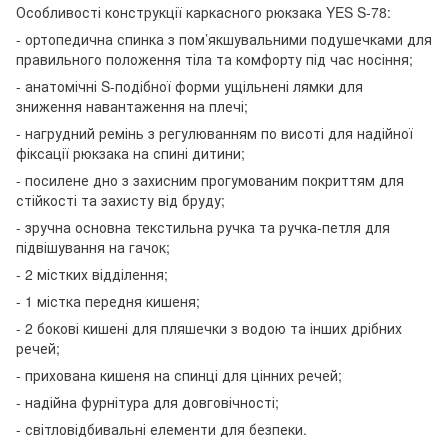
Особливості конструкції каркасного рюкзака YES S-78:
- ортопедична спинка з пом’якшувальними подушечками для
правильного положення тіла та комфорту під час носіння;
- анатомічні S-подібної форми ущільнені лямки для
зниження навантаження на плечі;
- нагрудний ремінь з регулюванням по висоті для надійної
фіксації рюкзака на спині дитини;
- посилене дно з захисним прогумованим покриттям для
стійкості та захисту від бруду;
- зручна основна текстильна ручка та ручка-петля для
підвішування на гачок;
- 2 містких відділення;
- 1 містка передня кишеня;
- 2 бокові кишені для пляшечки з водою та інших дрібних
речей;
- прихована кишеня на спинці для цінних речей;
- надійна фурнітура для довговічності;
- світловідбивальні елементи для безпеки.