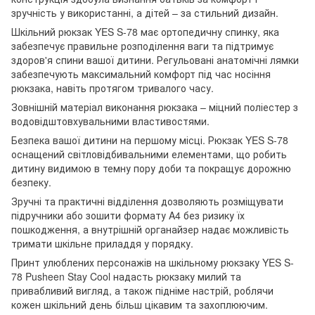
зручність у використанні, а дітей – за стильний дизайн.
Шкільний рюкзак YES S-78 має ортопедичну спинку, яка
забезпечує правильне розподілення ваги та підтримує
здоров'я спини вашої дитини. Регульовані анатомічні лямки
забезпечують максимальний комфорт під час носіння
рюкзака, навіть протягом тривалого часу.
Зовнішній матеріал виконання рюкзака – міцний поліестер з
водовідштовхувальними властивостями.
Безпека вашої дитини на першому місці. Рюкзак YES S-78
оснащений світловідбивальними елементами, що робить
дитину видимою в темну пору доби та покращує дорожню
безпеку.
Зручні та практичні відділення дозволяють розміщувати
підручники або зошити формату A4 без ризику їх
пошкодження, а внутрішній органайзер надає можливість
тримати шкільне приладдя у порядку.
Принт улюблених персонажів на шкільному рюкзаку YES S-
78 Pusheen Stay Cool надасть рюкзаку милий та
привабливий вигляд, а також підніме настрій, роблячи
кожен шкільний день більш цікавим та захоплюючим.