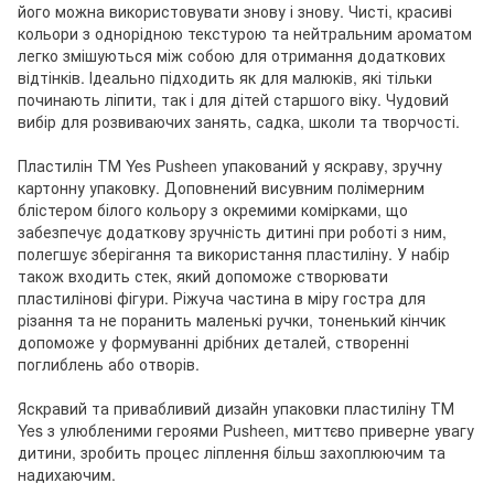
його можна використовувати знову і знову. Чисті, красиві
кольори з однорідною текстурою та нейтральним ароматом
легко змішуються між собою для отримання додаткових
відтінків. Ідеально підходить як для малюків, які тільки
починають ліпити, так і для дітей старшого віку. Чудовий
вибір для розвиваючих занять, садка, школи та творчості.
Пластилін ТМ Yes Pusheen упакований у яскраву, зручну
картонну упаковку. Доповнений висувним полімерним
блістером білого кольору з окремими комірками, що
забезпечує додаткову зручність дитині при роботі з ним,
полегшує зберігання та використання пластиліну. У набір
також входить стек, який допоможе створювати
пластилінові фігури. Ріжуча частина в міру гостра для
різання та не поранить маленькі ручки, тоненький кінчик
допоможе у формуванні дрібних деталей, створенні
поглиблень або отворів.
Яскравий та привабливий дизайн упаковки пластиліну ТМ
Yes з улюбленими героями Pusheen, миттєво приверне увагу
дитини, зробить процес ліплення більш захоплюючим та
надихаючим.