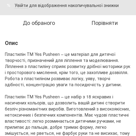
Увійти
для відображення накопичувальної знижки
%
До обраного
Порівняти
Опис
Пластилін ТМ Yes Pusheen – це матеріал для дитячої
творчості, призначений для ліплення та моделювання.
Ліплення з пластиліну сприяє розвитку дрібної моторики рук
і просторового мислення, крім того, це захопливе дозвілля.
Робота з пластиліном розвиває логіку, уяву, творчі
здібності, концентрацію уваги та посидючість у дитини.
Пластилін ТМ Yes Pusheen – це набір з 18 яскравих і
насичених кольорів, що дозволить вашій дитині створити
безліч різноманітних виробів. Виготовлений з високоякісних,
нетоксичних і безпечних компонентів. Має чудові пластичні
властивості: легко розминається дитячими ручками, не
прилипає до пальців, добре тримає форму, легко
змішується, не рветься, не фарбує руки та не висихає, тому