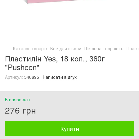
Каталог товарів
Все для школи
Шкільна творчість
Пласт
Пластилін Yes, 18 кол., 360г
"Pusheen"
Артикул:
540695
Написати відгук
В наявності
276 грн
Купити