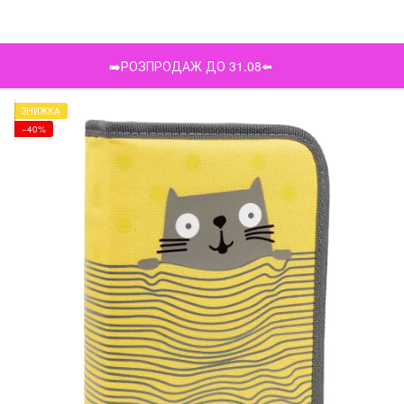
➡️РОЗПРОДАЖ ДО 31.08⬅️
ЗНИЖКА
−40%