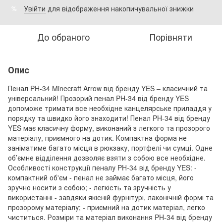
Увійти
для відображення накопичувальної знижки
%
До обраного
Порівняти
Опис
Пенал PH-34 Minecraft Arrow від бренду YES – класичний та
універсальний! Прозорий пенал PH-34 від бренду YES
допоможе тримати все необхідне канцелярське приладдя у
порядку та швидко його знаходити! Пенал PH-34 від бренду
YES має класичну форму, виконаний з легкого та прозорого
матеріалу, приємного на дотик. Компактна форма не
заніматиме багато місця в рюкзаку, портфелі чи сумці. Одне
об’ємне відділення дозволяє взяти з собою все необхідне.
Особливості конструкції пеналу PH-34 від бренду YES: -
компактний об'єм - пенал не займає багато місця, його
зручно носити з собою; - легкість та зручність у
використанні - завдяки якісній фурнітурі, лаконічній формі та
прозорому матеріалу; - приємний на дотик матеріал, легко
чиститься. Розміри та матеріал виконання PH-34 від бренду