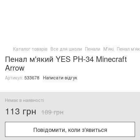
Каталог товарів
Все для школи
Пенали
Мʼякі
Пенал м'як
Пенал м'який YES PH-34 Minecraft
Arrow
Артикул:
533678
Написати відгук
Немає в наявності
113 грн
189 грн
Повідомити, коли з'явиться