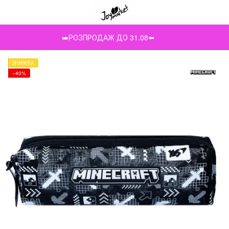
➡️РОЗПРОДАЖ ДО 31.08⬅️
ЗНИЖКА
−40%