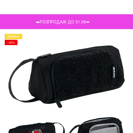
➡️РОЗПРОДАЖ ДО 31.08⬅️
ЗНИЖКА
−40%