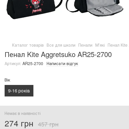
Каталог товарів
Все для школи
Пенали
Мʼякі
Пенал Kite
Пенал Kite Aggretsuko AR25-2700
Артикул:
AR25-2700
Написати відгук
Вік
9-16 років
Немає в наявності
274 грн
457 грн