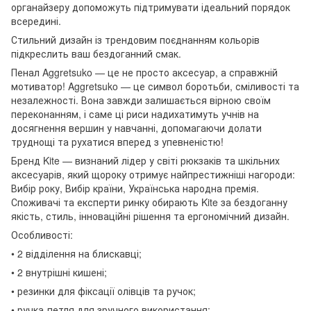
органайзеру допоможуть підтримувати ідеальний порядок
всередині.
Стильний дизайн із трендовим поєднанням кольорів
підкреслить ваш бездоганний смак.
Пенал Aggretsuko — це не просто аксесуар, а справжній
мотиватор! Aggretsuko — це символ боротьби, сміливості та
незалежності. Вона завжди залишається вірною своїм
переконанням, і саме ці риси надихатимуть учнів на
досягнення вершин у навчанні, допомагаючи долати
труднощі та рухатися вперед з упевненістю!
Бренд Kite — визнаний лідер у світі рюкзаків та шкільних
аксесуарів, який щороку отримує найпрестижніші нагороди:
Вибір року, Вибір країни, Українська народна премія.
Споживачі та експерти ринку обирають Kite за бездоганну
якість, стиль, інноваційні рішення та ергономічний дизайн.
Особливості:
• 2 відділення на блискавці;
• 2 внутрішні кишені;
• резинки для фіксації олівців та ручок;
• ручка-петля для зручного використання;