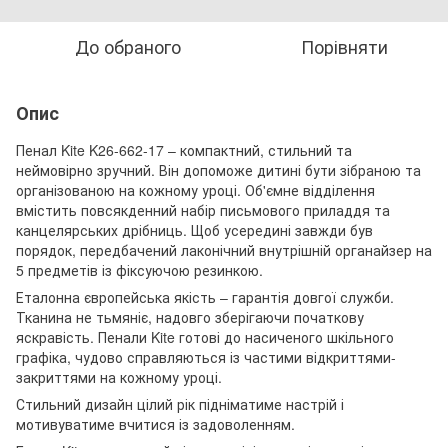
До обраного
Порівняти
Опис
Пенал Kite K26-662-17 – компактний, стильний та
неймовірно зручний. Він допоможе дитині бути зібраною та
організованою на кожному уроці. Об'ємне відділення
вмістить повсякденний набір письмового приладдя та
канцелярських дрібниць. Щоб усередині завжди був
порядок, передбачений лаконічний внутрішній органайзер на
5 предметів із фіксуючою резинкою.
Еталонна європейська якість – гарантія довгої служби.
Тканина не тьмяніє, надовго зберігаючи початкову
яскравість. Пенали Kite готові до насиченого шкільного
графіка, чудово справляються із частими відкриттями-
закриттями на кожному уроці.
Стильний дизайн цілий рік підніматиме настрій і
мотивуватиме вчитися із задоволенням.