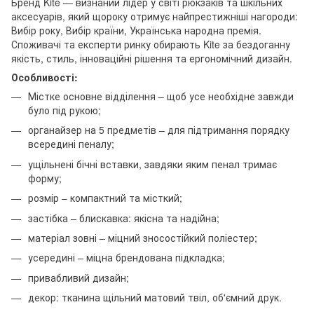
Бренд Kite — визнаний лідер у світі рюкзаків та шкільних
аксесуарів, який щороку отримує найпрестижніші нагороди:
Вибір року, Вибір країни, Українська народна премія.
Споживачі та експерти ринку обирають Kite за бездоганну
якість, стиль, інноваційні рішення та ергономічний дизайн.
Особливості:
Містке основне відділення – щоб усе необхідне завжди
було під рукою;
органайзер на 5 предметів – для підтримання порядку
всередині пеналу;
ущільнені бічні вставки, завдяки яким пенал тримає
форму;
розмір – компактний та місткий;
застібка – блискавка: якісна та надійна;
матеріал зовні – міцний зносостійкий поліестер;
усередині – міцна брендована підкладка;
привабливий дизайн;
декор: тканина щільний матовий твіл, об'ємний друк.