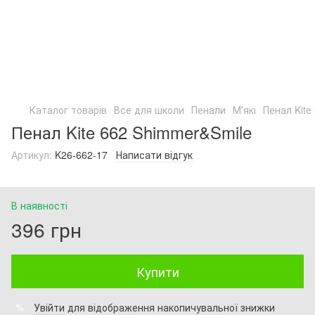
Каталог товарів
Все для школи
Пенали
Мʼякі
Пенал Kite
Пенал Kite 662 Shimmer&Smile
Артикул:
K26-662-17
Написати відгук
В наявності
396 грн
Купити
Увійти
для відображення накопичувальної знижки
%