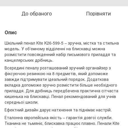
До обраного
Порівняти
Опис
Шкільний пенал Kite K26-599-5 – зручна, містка та стильна
модель. У об'ємному відділенні на блискавці можна
розмістити повсякденний набір письмового приладдя та
канцелярських дрібниць.
Всередині пеналу розташований зручний органайзер з
фіксуючою резинкою на 8 предметів, який допоможе
завжди підтримувати ідеальний порядок. Додаткова
вкладка допоможе зручно розмістити більше необхідного
приладдя. Для дрібниць передбачена практична сітчаста
кишенька на блискавці. Пенал рекомендований для учнів
середньої школи.
Ефектний дизайн дарує натхнення та піднімає настрій.
Еталонна європейська якість – гарантія довгої служби.
Тканина не тьмяніє, блискавка працює плавно. Пенали Kite