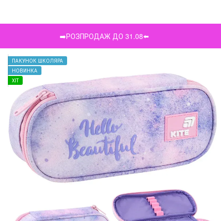
➡️РОЗПРОДАЖ ДО 31.08⬅️
ПАКУНОК ШКОЛЯРА
НОВИНКА
ХІТ