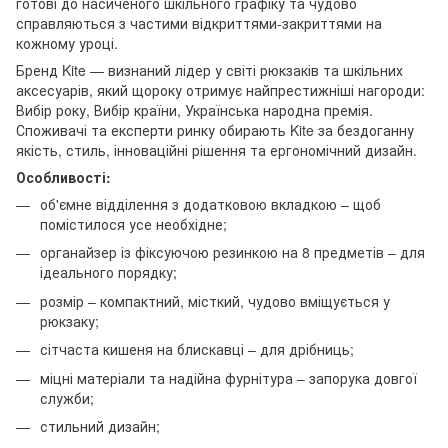
готові до насиченого шкільного графіку та чудово
справляються з частими відкриттями-закриттями на
кожному уроці.
Бренд Kite — визнаний лідер у світі рюкзаків та шкільних
аксесуарів, який щороку отримує найпрестижніші нагороди:
Вибір року, Вибір країни, Українська народна премія.
Споживачі та експерти ринку обирають Kite за бездоганну
якість, стиль, інноваційні рішення та ергономічний дизайн.
Особливості:
об'ємне відділення з додатковою вкладкою – щоб
помістилося усе необхідне;
органайзер із фіксуючою резинкою на 8 предметів – для
ідеального порядку;
розмір – компактний, місткий, чудово вміщується у
рюкзаку;
сітчаста кишеня на блискавці – для дрібниць;
міцні матеріали та надійна фурнітура – запорука довгої
служби;
стильний дизайн;