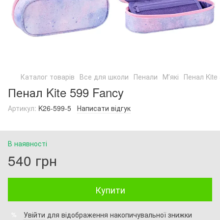
Каталог товарів
Все для школи
Пенали
Мʼякі
Пенал Kite
Пенал Kite 599 Fancy
Артикул:
K26-599-5
Написати відгук
В наявності
540 грн
Купити
Увійти
для відображення накопичувальної знижки
%