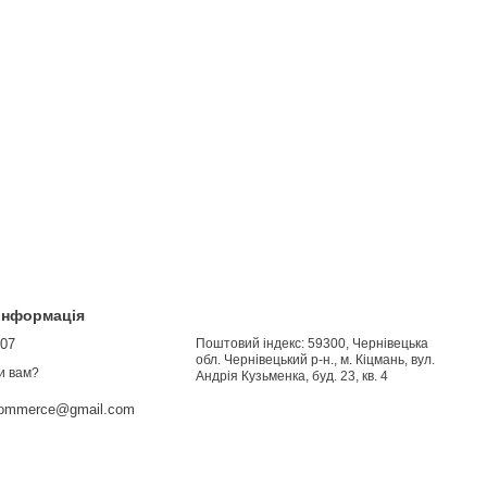
 інформація
907
Поштовий індекс: 59300, Чернівецька
обл. Чернівецький р-н., м. Кіцмань, вул.
и вам?
Андрія Кузьменка, буд. 23, кв. 4
commerce@gmail.com