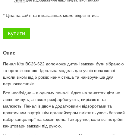
Увійти
для відображення накопичувальної знижки
%
* Ціна на сайті та в магазинах може відрізнятись
Купити
Опис
Пенал Kite BC26-622 допоможе дитині завжди бути зібраною
та організованою. Ідеальна модель для учнів початкової
школи віком від 6 років: наймісткіша та найзручніша для
першокласників.
Все необхідне – в одному пеналі! Адже на заняттях діти не
лише пишуть, а також розфарбовують, вирізають та
малюють. Пенал із двома додатковими відворотами та
практичним внутрішнім органайзером вмістить увесь базовий
набір канцелярії на кожен день. Так зручно, коли всі потрібні
канцтовари завжди під рукою.