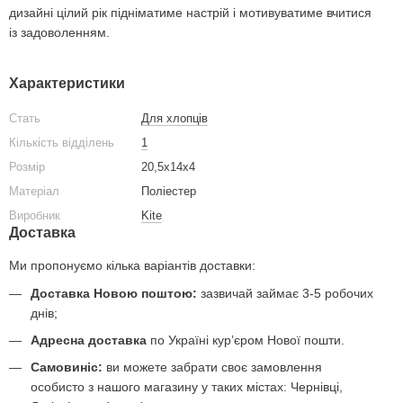
дизайні цілий рік підніматиме настрій і мотивуватиме вчитися
із задоволенням.
Характеристики
Стать
Для хлопців
Кількість відділень
1
Розмір
20,5х14х4
Матеріал
Поліестер
Виробник
Kite
Доставка
Ми пропонуємо кілька варіантів доставки:
Доставка Новою поштою:
зазвичай займає 3-5 робочих
днів;
Адресна доставка
по Україні курʼєром Нової пошти.
Самовиніс:
ви можете забрати своє замовлення
особисто з нашого магазину у таких містах: Чернівці,