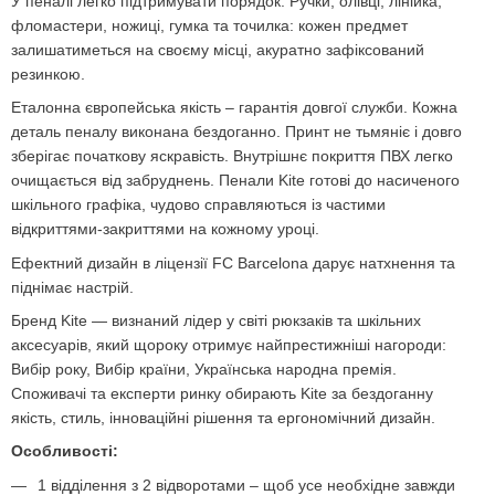
У пеналі легко підтримувати порядок. Ручки, олівці, лінійка,
фломастери, ножиці, гумка та точилка: кожен предмет
залишатиметься на своєму місці, акуратно зафіксований
резинкою.
Еталонна європейська якість – гарантія довгої служби. Кожна
деталь пеналу виконана бездоганно. Принт не тьмяніє і довго
зберігає початкову яскравість. Внутрішнє покриття ПВХ легко
очищається від забруднень. Пенали Kite готові до насиченого
шкільного графіка, чудово справляються із частими
відкриттями-закриттями на кожному уроці.
Ефектний дизайн в ліцензії FC Barcelona дарує натхнення та
піднімає настрій.
Бренд Kite — визнаний лідер у світі рюкзаків та шкільних
аксесуарів, який щороку отримує найпрестижніші нагороди:
Вибір року, Вибір країни, Українська народна премія.
Споживачі та експерти ринку обирають Kite за бездоганну
якість, стиль, інноваційні рішення та ергономічний дизайн.
Особливості:
1 відділення з 2 відворотами – щоб усе необхідне завжди