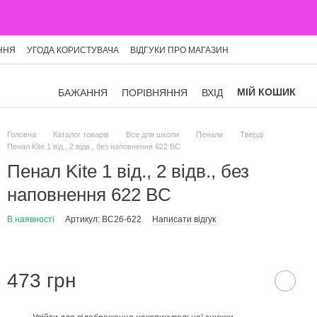
ННЯ
УГОДА КОРИСТУВАЧА
ВІДГУКИ ПРО МАГАЗИН
МІЙ КОШИК
БАЖАННЯ
ПОРІВНЯННЯ
ВХІД
Головна
Каталог товарів
Все для школи
Пенали
Тверді
Пенал Kite 1 від., 2 відв., без наповнення 622 BC
Пенал Kite 1 від., 2 відв., без
наповнення 622 BC
В наявності
Артикул: BC26-622
Написати відгук
473 грн