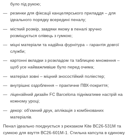
було під рукою;
резинки для фіксації канцелярського приладдя – для
ідеального порядку всередині пеналу;
місткий розмір, завдяки якому в пеналі зручно
розміщується олівець з гумкою;
міцні матеріали та надійна фурнітура – гарантія довгої
служби;
картонні вкладки з розкладом та таблицею множення –
щоб усе найважливіше було перед очима;
матеріал зовні – міцний зносостійкий поліестер;
внутрішнє оздоблення – практичне ПВХ-покриття;
ліцензійний дизайн FC Barcelona підніматиме настрій на
кожному уроці;
декор: об'ємний друк, аплікація з комбінованих
матеріалів.
Пенал ідеально поєднується з рюкзаком Kite BC26-531M та
сумкою для взуття BC26-601M-1. Стильна капсула в єдиному