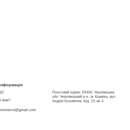
 інформація
907
Поштовий індекс: 59300, Чернівецька
обл. Чернівецький р-н., м. Кіцмань, вул.
и вам?
Андрія Кузьменка, буд. 23, кв. 4
commerce@gmail.com