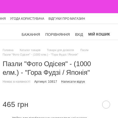
ННЯ
УГОДА КОРИСТУВАЧА
ВІДГУКИ ПРО МАГАЗИН
МІЙ КОШИК
БАЖАННЯ
ПОРІВНЯННЯ
ВХІД
Головна
Каталог товарів
Товари для дозвілля
Пазли
Пазли "Фото Одісея" - (1000 елм.) - "Гора Фудзі / Японія"
Пазли "Фото Одісея" - (1000
елм.) - "Гора Фудзі / Японія"
Немає в наявності
Артикул: 10817
Написати відгук
465 грн