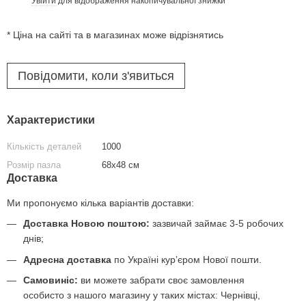
Увійти
для відображення накопичувальної знижки
%
* Ціна на сайті та в магазинах може відрізнятись
Повідомити, коли з'явиться
Характеристики
Кількість деталей
1000
Розмір пазла
68х48 см
Доставка
Ми пропонуємо кілька варіантів доставки:
Доставка Новою поштою:
зазвичай займає 3-5 робочих
днів;
Адресна доставка
по Україні курʼєром Нової пошти.
Самовиніс:
ви можете забрати своє замовлення
особисто з нашого магазину у таких містах: Чернівці,