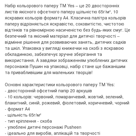
Набір кольорового паперу ТМ Yes – це 20 двосторонніх
листів якісного офсетного паперу щільністю 65г/м², 10
яскравих кольорів формату А4. Класична палітра кольорів
паперу відрізняється яскравістю, соковитістю, чистотою
відтінків та рівномірною насиченістю без будь-яких смуг. Це
безпечний та якісний матеріал для дитячої творчості –
відмінне рішення для розвиваючих занять, дитячих садків
та шкіл. Упаковка у вигляді книжечки на скобі з яскравою
обкладинкою, забезпечує зручне зберігання та
використання. А завдяки зображенням улюблених дитячих
персонажів Пушин на упаковці, набір стане ще бажанішим
та привабливішим для маленьких творців!
Основні характеристики кольорового паперу ТМ Yes:
- двосторонній офсетний папір 20 аркушів
- 10 кольорів: червоний, помаранчевий, жовтий, зелений,
блакитний, синій, рожевий, фіолетовий, коричневий, чорний
- формат А4
- щільність 65г/м²
- тип кріплення - скоба
- улюблені дитячі персонажі Pusheen
- ідеально для виробів, аплікацій та творчості