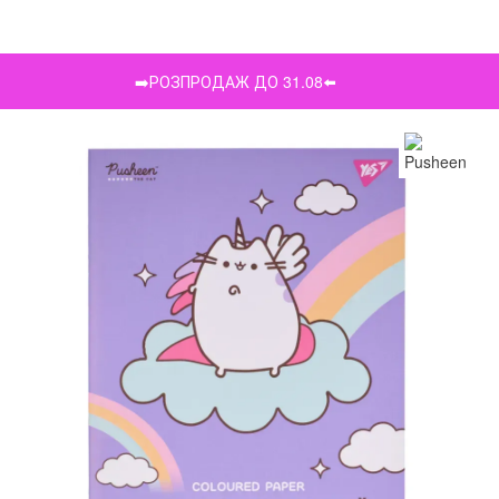
➡️РОЗПРОДАЖ ДО 31.08⬅️