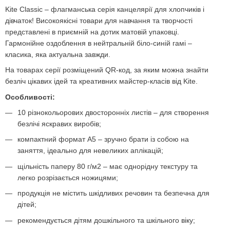
Kite Classic – флагманська серія канцелярії для хлопчиків і
дівчаток! Високоякісні товари для навчання та творчості
представлені в приємній на дотик матовій упаковці.
Гармонійне оздоблення в нейтральній біло-синій гамі –
класика, яка актуальна завжди.
На товарах серії розміщений QR-код, за яким можна знайти
безліч цікавих ідей та креативних майстер-класів від Kite.
Особливості:
10 різнокольорових двосторонніх листів – для створення
безлічі яскравих виробів;
компактний формат А5 – зручно брати із собою на
заняття, ідеально для невеликих аплікацій;
щільність паперу 80 г/м2 – має однорідну текстуру та
легко розрізається ножицями;
продукція не містить шкідливих речовин та безпечна для
дітей;
рекомендується дітям дошкільного та шкільного віку;