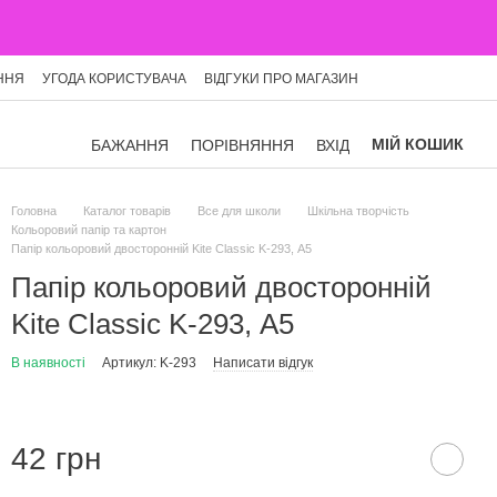
ННЯ
УГОДА КОРИСТУВАЧА
ВІДГУКИ ПРО МАГАЗИН
МІЙ КОШИК
БАЖАННЯ
ПОРІВНЯННЯ
ВХІД
Головна
Каталог товарів
Все для школи
Шкільна творчість
Кольоровий папір та картон
Папір кольоровий двосторонній Kite Classic K-293, А5
Папір кольоровий двосторонній
Kite Classic K-293, А5
В наявності
Артикул: K-293
Написати відгук
42 грн