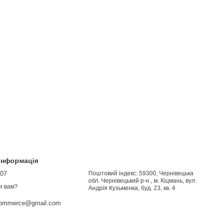
 інформація
907
Поштовий індекс: 59300, Чернівецька
обл. Чернівецький р-н., м. Кіцмань, вул.
и вам?
Андрія Кузьменка, буд. 23, кв. 4
commerce@gmail.com