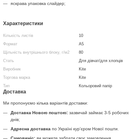
яскрава упаковка слайдер;
Характеристики
Кількість листів
10
Формат
А5
Щільність внутрішнього блоку, г/м2
80
Стать
Для дівчат/для хлопців
Виробник
Kite
Торгова марка
Kite
Тип
Кольоровий папір
Доставка
Ми пропонуємо кілька варіантів доставки:
Доставка Новою поштою:
зазвичай займає 3-5 робочих
днів;
Адресна доставка
по Україні курʼєром Нової пошти.
Самовиніс:
ви можете забрати своє замовлення