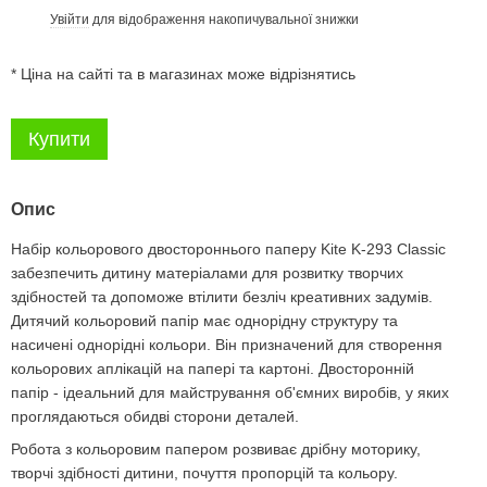
Увійти
для відображення накопичувальної знижки
%
* Ціна на сайті та в магазинах може відрізнятись
Купити
Опис
Набір кольорового двостороннього паперу Kite K-293 Classic
забезпечить дитину матеріалами для розвитку творчих
здібностей та допоможе втілити безліч креативних задумів.
Дитячий кольоровий папір має однорідну структуру та
насичені однорідні кольори. Він призначений для створення
кольорових аплікацій на папері та картоні. Двосторонній
папір - ідеальний для майстрування об'ємних виробів, у яких
проглядаються обидві сторони деталей.
Робота з кольоровим папером розвиває дрібну моторику,
творчі здібності дитини, почуття пропорцій та кольору.