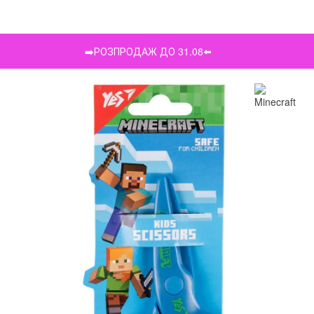
➡️РОЗПРОДАЖ ДО 31.08⬅️