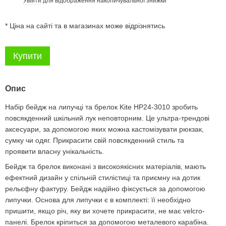
Увійти
для відображення накопичувальної знижки
%
* Ціна на сайті та в магазинах може відрізнятись
Купити
Опис
Набір бейдж на липучці та брелок Kite HP24-3010 зробить
повсякденний шкільний лук неповторним. Це ультра-трендові
аксесуари, за допомогою яких можна кастомізувати рюкзак,
сумку чи одяг. Прикрасити свій повсякденний стиль та
проявити власну унікальність.
Бейдж та брелок виконані з високоякісних матеріалів, мають
ефектний дизайн у спільній стилістиці та приємну на дотик
рельєфну фактуру. Бейдж надійно фіксується за допомогою
липучки. Основа для липучки є в комплекті: її необхідно
пришити, якщо річ, яку ви хочете прикрасити, не має velcro-
панелі. Брелок кріпиться за допомогою металевого карабіна.