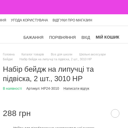
ННЯ
УГОДА КОРИСТУВАЧА
ВІДГУКИ ПРО МАГАЗИН
МІЙ КОШИК
БАЖАННЯ
ПОРІВНЯННЯ
ВХІД
Головна
Каталог товарів
Все для школи
Шкільні аксесуари
Бейджі
Набір бейдж на липучці та підвіска, 2 шт., 3010 HP
Набір бейдж на липучці та
підвіска, 2 шт., 3010 HP
В наявності
Артикул: HP24-3010
Написати відгук
288 грн