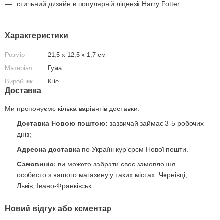
стильний дизайн в популярній ліцензії Harry Potter.
Характеристики
Розмір
21,5 х 12,5 х 1,7 см
Матеріал
Гума
Виробник
Kite
Доставка
Ми пропонуємо кілька варіантів доставки:
Доставка Новою поштою:
зазвичай займає 3-5 робочих
днів;
Адресна доставка
по Україні курʼєром Нової пошти.
Самовиніс:
ви можете забрати своє замовлення
особисто з нашого магазину у таких містах: Чернівці,
Львів, Івано-Франківськ
Новий відгук або коментар