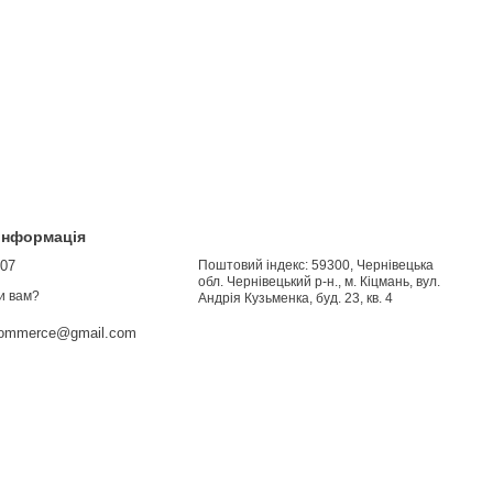
 інформація
907
Поштовий індекс: 59300, Чернівецька
обл. Чернівецький р-н., м. Кіцмань, вул.
и вам?
Андрія Кузьменка, буд. 23, кв. 4
commerce@gmail.com