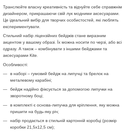
Транслюйте власну креативність та відчуйте себе справжнім
дизайнером, прикрашаючи свій лук модними аксесуарами.
Це ідеальний вибір для творчих особистостей, які люблять
експериментувати.
Стильний набір ліцензійних бейджів стане виразним
акцентом у вашому образі. Їх можна носити по черзі, або всі
одразу. А також – комбінувати з іншими бейджами та
аксесуарами Kite.
Особливості:
в наборі – гумовий бейдж на липучці та брелок на
металевому карабіні;
бейдж надійно фіксується за допомогою липучки на
зворотному боці;
в комплекті є основа-липучка для кріплення, яку можна
пришити на будь-яку річ;
набір продається в стильній картонній коробці (розмір
коробки 21,5x12,5 см);