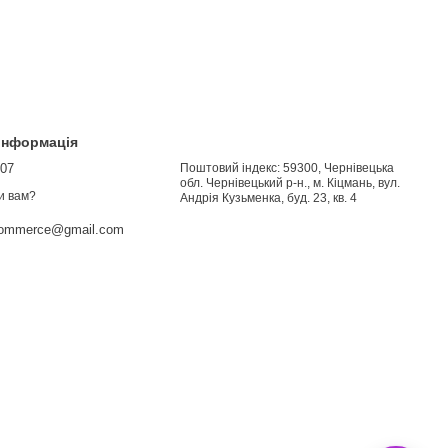
 інформація
907
Поштовий індекс: 59300, Чернівецька
обл. Чернівецький р-н., м. Кіцмань, вул.
и вам?
Андрія Кузьменка, буд. 23, кв. 4
commerce@gmail.com