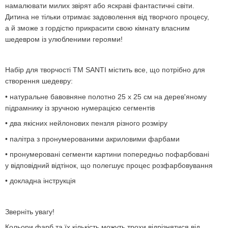
намалювати милих звірят або яскраві фантастичні світи.
Дитина не тільки отримає задоволення від творчого процесу,
а й зможе з гордістю прикрасити свою кімнату власним
шедевром із улюбленими героями!
Набір для творчості ТМ SANTI містить все, що потрібно для
створення шедевру:
• натуральне бавовняне полотно 25 х 25 см на дерев'яному
підрамнику із зручною нумерацією сегментів
• два якісних нейлонових пензля різного розміру
• палітра з пронумерованими акриловими фарбами
• пронумеровані сегменти картини попередньо пофарбовані
у відповідний відтінок, що полегшує процес розфарбовування
• докладна інструкція
Зверніть увагу!
Кольори фарб та їх кількість можуть трохи відрізнятися від