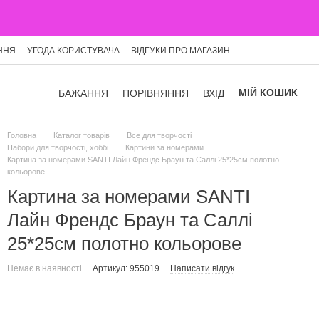
ННЯ
УГОДА КОРИСТУВАЧА
ВІДГУКИ ПРО МАГАЗИН
МІЙ КОШИК
БАЖАННЯ
ПОРІВНЯННЯ
ВХІД
Головна
Каталог товарів
Все для творчості
Набори для творчості, хоббі
Картини за номерами
Картина за номерами SANTI Лайн Френдс Браун та Саллі 25*25см полотно
кольорове
Картина за номерами SANTI
Лайн Френдс Браун та Саллі
25*25см полотно кольорове
Немає в наявності
Артикул: 955019
Написати відгук