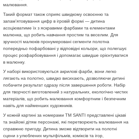
малювання.
Такий формат також сприяє швидкому освоєнню та
запам'ятовування цифр в ігровій формі — дитина
асоціюватиме їх з яскравими фарбами та елементами
малюнка, що робить навчання простим та веселим. Для
зручності малюків пронумеровані сегменти полотна
попередньо пофарбовані у відповідні кольори, що полегшує
процес розфарбовування і допомагає швидше орієнтуватися
в малюнку.
У наборі використовуються акрилові фарби, вони легко
лягають на полотно, швидко висихають, дозволяючи дитині
побачити результат одразу після завершення роботи. Набір
для творчості виготовлений з натуральних, екологічно чистих
матеріалів, що робить малювання комфортним і безпечним
навіть для найменших художників.
У кожній картині за номерами ТМ SANTI представлені цікаві
та знайомі дітям персонажі, які перетворюють малювання на
справжню пригоду. Дитина зможе відтворити на полотні
сцени з улюблених мультфільмів, коміксів та ігор,