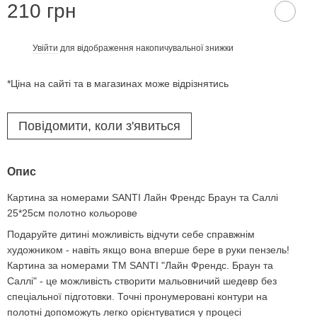
210 грн
Увійти
для відображення накопичувальної знижки
%
*Ціна на сайті та в магазинах може відрізнятись
Повідомити, коли з'явиться
Опис
Картина за номерами SANTI Лайн Френдс Браун та Саллі
25*25см полотно кольорове
Подаруйте дитині можливість відчути себе справжнім
художником - навіть якщо вона вперше бере в руки пензель!
Картина за номерами ТМ SANTI "Лайн Френдс. Браун та
Саллі" - це можливість створити мальовничий шедевр без
спеціальної підготовки. Точні пронумеровані контури на
полотні допоможуть легко орієнтуватися у процесі