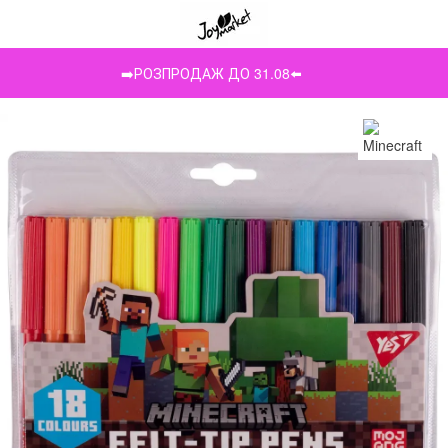
➡️РОЗПРОДАЖ ДО 31.08⬅️