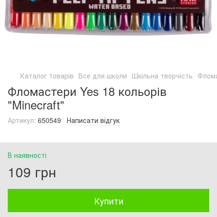
Каталог товарів
Все для школи
Шкільна творчість
Флом
Фломастери Yes 18 кольорів
"Minecraft"
Артикул:
650549
Написати відгук
В наявності
109 грн
Купити