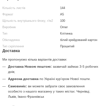
Кількість листів
144
Формат
А5
Щільність внутрішнього блоку, г/м2
100
Виробник
Orner
Тип
Клітинка
Обкладинка
білий крейдований картон
Тип скріплення
Прошитий
Доставка
Ми пропонуємо кілька варіантів доставки:
Доставка Новою поштою:
зазвичай займає 3-5 робочих
днів;
Адресна доставка
по Україні курʼєром Нової пошти.
Самовиніс:
ви можете забрати своє замовлення
особисто з нашого магазину у таких містах: Чернівці,
Львів, Івано-Франківськ