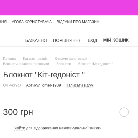
ННЯ
УГОДА КОРИСТУВАЧА
ВІДГУКИ ПРО МАГАЗИН
МІЙ КОШИК
БАЖАННЯ
ПОРІВНЯННЯ
ВХІД
Головна
Каталог товарів
Класичні канцтовари
Блокноти, планери та зошити
Блокноти
Блокнот "Кіт-гедоніст "
Блокнот "Кіт-гедоніст "
Очікується
Артикул: orner-1939
Написати відгук
300 грн
Увійти
для відображення накопичувальної знижки
%