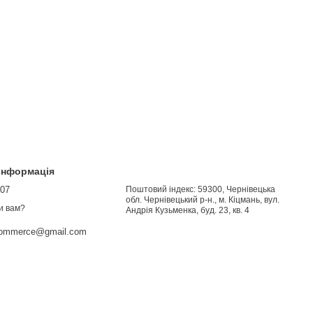
 інформація
907
Поштовий індекс: 59300, Чернівецька
обл. Чернівецький р-н., м. Кіцмань, вул.
и вам?
Андрія Кузьменка, буд. 23, кв. 4
commerce@gmail.com