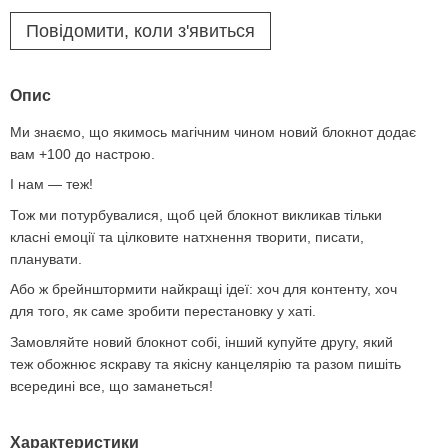
Повідомити, коли з'явиться
Опис
Ми знаємо, що якимось магічним чином новий блокнот додає
вам +100 до настрою.
І нам — теж!
Тож ми потурбувалися, щоб цей блокнот викликав тільки
класні емоції та цілковите натхнення творити, писати,
планувати.
Або ж брейнштормити найкращі ідеї: хоч для контенту, хоч
для того, як саме зробити перестановку у хаті.
Замовляйте новий блокнот собі, інший купуйте другу, який
теж обожнює яскраву та якісну канцелярію та разом пишіть
всередині все, що заманеться!
Характеристики