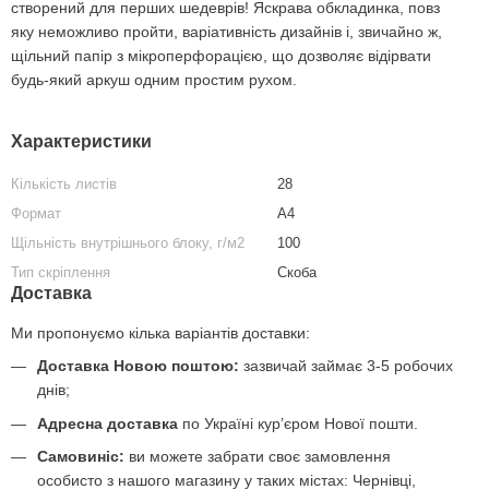
створений для перших шедеврів! Яскрава обкладинка, повз
яку неможливо пройти, варіативність дизайнів і, звичайно ж,
щільний папір з мікроперфорацією, що дозволяє відірвати
будь-який аркуш одним простим рухом.
Характеристики
Кількість листів
28
Формат
А4
Щільність внутрішнього блоку, г/м2
100
Тип скріплення
Скоба
Доставка
Ми пропонуємо кілька варіантів доставки:
Доставка Новою поштою:
зазвичай займає 3-5 робочих
днів;
Адресна доставка
по Україні курʼєром Нової пошти.
Самовиніс:
ви можете забрати своє замовлення
особисто з нашого магазину у таких містах: Чернівці,