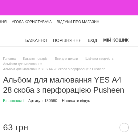
ННЯ
УГОДА КОРИСТУВАЧА
ВІДГУКИ ПРО МАГАЗИН
МІЙ КОШИК
БАЖАННЯ
ПОРІВНЯННЯ
ВХІД
Головна
Каталог товарів
Все для школи
Шкільна творчість
Альбоми для малювання
Альбом для малювання YES А4 28 скоба з перфорацією Pusheen
Альбом для малювання YES А4
28 скоба з перфорацією Pusheen
В наявності
Артикул: 130590
Написати відгук
63 грн