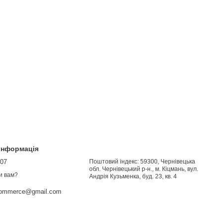
 інформація
907
Поштовий індекс: 59300, Чернівецька
обл. Чернівецький р-н., м. Кіцмань, вул.
и вам?
Андрія Кузьменка, буд. 23, кв. 4
commerce@gmail.com