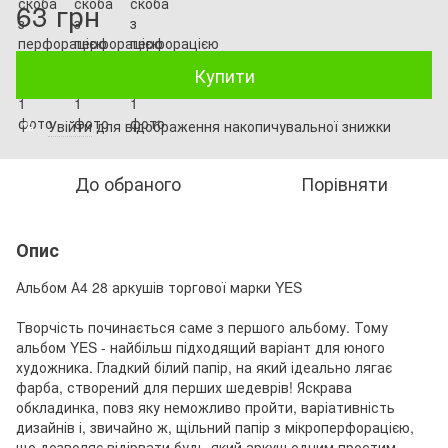
63 грн
Купити
Увійти
для відображення накопичувальної знижки
%
До обраного
Порівняти
Опис
Альбом А4 28 аркушів торгової марки YES
Творчість починається саме з першого альбому. Тому
альбом YES - найбільш підходящий варіант для юного
художника. Гладкий білий папір, на який ідеально лягає
фарба, створений для перших шедеврів! Яскрава
обкладинка, повз яку неможливо пройти, варіативність
дизайнів і, звичайно ж, щільний папір з мікроперфорацією,
що дозволяє відірвати будь-який аркуш одним простим