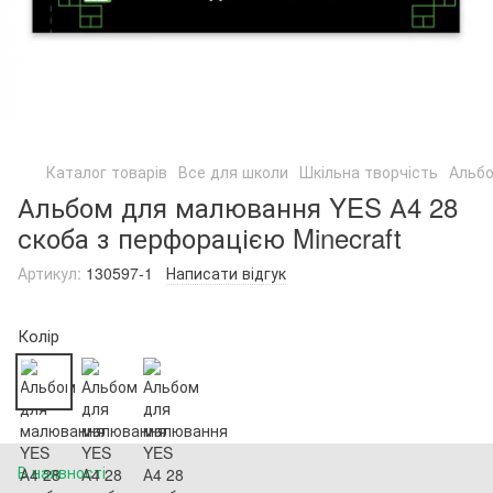
Каталог товарів
Все для школи
Шкільна творчість
Альб
Альбом для малювання YES А4 28
скоба з перфорацією Minecraft
Артикул:
130597-1
Написати відгук
Колір
В наявності