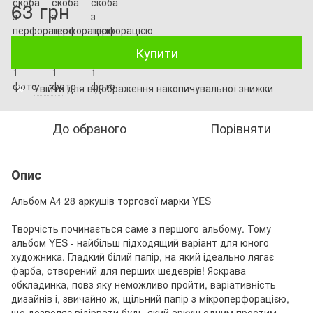
63 грн
Купити
Увійти
для відображення накопичувальної знижки
%
До обраного
Порівняти
Опис
Альбом А4 28 аркушів торгової марки YES
Творчість починається саме з першого альбому. Тому
альбом YES - найбільш підходящий варіант для юного
художника. Гладкий білий папір, на який ідеально лягає
фарба, створений для перших шедеврів! Яскрава
обкладинка, повз яку неможливо пройти, варіативність
дизайнів і, звичайно ж, щільний папір з мікроперфорацією,
що дозволяє відірвати будь-який аркуш одним простим