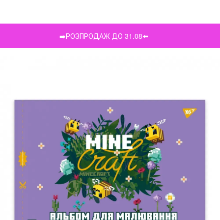
➡️РОЗПРОДАЖ ДО 31.08⬅️