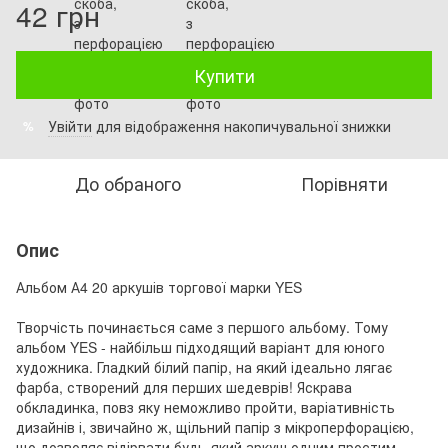
42 грн
Купити
Увійти
для відображення накопичувальної знижки
%
До обраного
Порівняти
Опис
Альбом А4 20 аркушів торгової марки YES
Творчість починається саме з першого альбому. Тому
альбом YES - найбільш підходящий варіант для юного
художника. Гладкий білий папір, на який ідеально лягає
фарба, створений для перших шедеврів! Яскрава
обкладинка, повз яку неможливо пройти, варіативність
дизайнів і, звичайно ж, щільний папір з мікроперфорацією,
що дозволяє відірвати будь-який аркуш одним простим