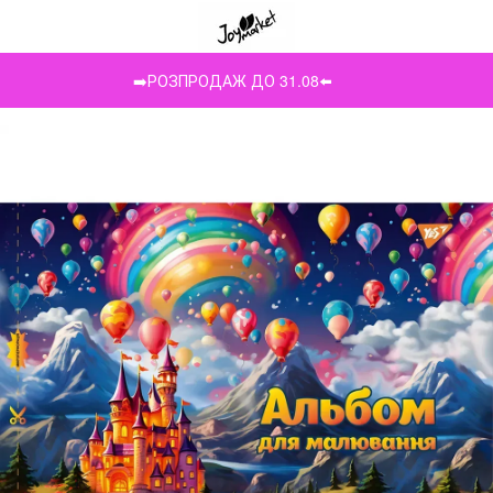
➡️РОЗПРОДАЖ ДО 31.08⬅️