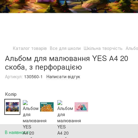
Каталог товарів
Все для школи
Шкільна творчість
Альб
Альбом для малювання YES А4 20
скоба, з перфорацією
Артикул:
130560-1
Написати відгук
Колір
В наявності