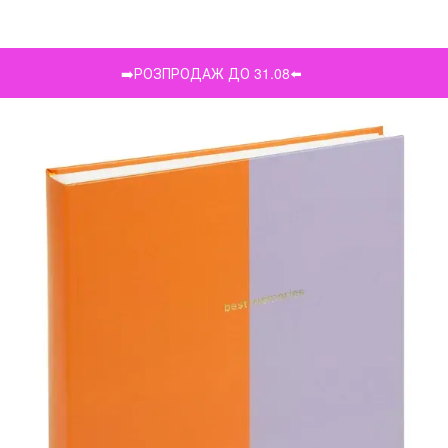
➡️РОЗПРОДАЖ ДО 31.08⬅️