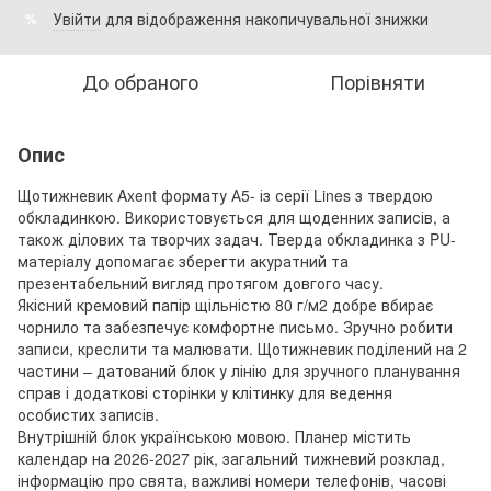
Увійти
для відображення накопичувальної знижки
%
До обраного
Порівняти
Опис
Щотижневик Axent формату А5- із серії Lines з твердою
обкладинкою. Використовується для щоденних записів, а
також ділових та творчих задач. Тверда обкладинка з PU-
матеріалу допомагає зберегти акуратний та
презентабельний вигляд протягом довгого часу.
Якісний кремовий папір щільністю 80 г/м2 добре вбирає
чорнило та забезпечує комфортне письмо. Зручно робити
записи, креслити та малювати. Щотижневик поділений на 2
частини – датований блок у лінію для зручного планування
справ і додаткові сторінки у клітинку для ведення
особистих записів.
Внутрішній блок українською мовою. Планер містить
календар на 2026-2027 рік, загальний тижневий розклад,
інформацію про свята, важливі номери телефонів, часові