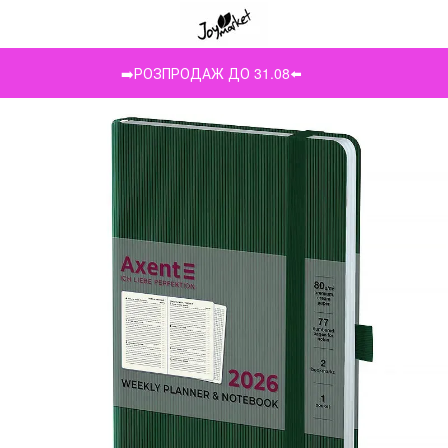
➡️РОЗПРОДАЖ ДО 31.08⬅️