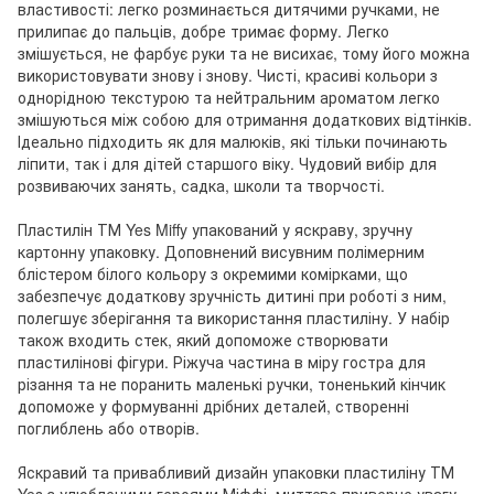
властивості: легко розминається дитячими ручками, не
прилипає до пальців, добре тримає форму. Легко
змішується, не фарбує руки та не висихає, тому його можна
використовувати знову і знову. Чисті, красиві кольори з
однорідною текстурою та нейтральним ароматом легко
змішуються між собою для отримання додаткових відтінків.
Ідеально підходить як для малюків, які тільки починають
ліпити, так і для дітей старшого віку. Чудовий вибір для
розвиваючих занять, садка, школи та творчості.
Пластилін ТМ Yes Miffy упакований у яскраву, зручну
картонну упаковку. Доповнений висувним полімерним
блістером білого кольору з окремими комірками, що
забезпечує додаткову зручність дитині при роботі з ним,
полегшує зберігання та використання пластиліну. У набір
також входить стек, який допоможе створювати
пластилінові фігури. Ріжуча частина в міру гостра для
різання та не поранить маленькі ручки, тоненький кінчик
допоможе у формуванні дрібних деталей, створенні
поглиблень або отворів.
Яскравий та привабливий дизайн упаковки пластиліну ТМ