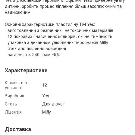
Yes з улюбленими героями Міффі, миттєво приверне увагу
дитини, зробить процес ліплення більш захоплюючим та
надихаючим.
Основні характеристики пластиліну ТМ Yes:
- виготовлений з безпечних і нетоксичних матеріалів
- 12 яскравих і насичених кольорів, які не тьмяніють
- упаковка з дизайном улюблених персонажів Miffy
- стек для ліплення всередині
- вага нетто: 240 грам ±5%
Характеристики
Кількість в
12
упаковці
Виробник
Yes
Стать
Для дівчат
Ліцензія
Miffy
Доставка