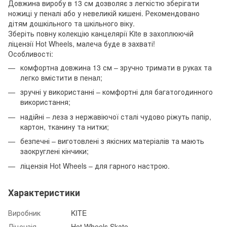
Довжина виробу в 13 см дозволяє з легкістю зберігати
ножиці у пеналі або у невеликій кишені. Рекомендовано
дітям дошкільного та шкільного віку.
Зберіть повну колекцію канцелярії Kite в захоплюючій
ліцензії Hot Wheels, малеча буде в захваті!
Особливості:
комфортна довжина 13 см – зручно тримати в руках та
легко вмістити в пенал;
зручні у використанні – комфортні для багатогодинного
використання;
надійні – леза з нержавіючої сталі чудово ріжуть папір,
картон, тканину та нитки;
безпечні – виготовлені з якісних матеріалів та мають
заокруглені кінчики;
ліцензія Hot Wheels – для гарного настрою.
Характеристики
Виробник
KITE
Ліцензія
Hot Wheels Skate