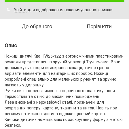
Увійти
для відображення накопичувальної знижки
%
До обраного
Порівняти
Опис
Ножиці дитячі Kite HW25-122 з ергономічними пластиковими
ручками представлені в зручній упаковці Try-me-card. Вони
допоможуть створити яскраві аплікації, точно і рівно
вирізати елементи для найгарніших поробок. Ножиці
розроблені спеціально для маленьких рученят та зручно
лягають у долоньку.
Ручки виготовлені з якісного первинного пластику, вони
термостійкі та стійкі до механічних пошкоджень.
Леза виконані з нержавіючої сталі, призначені для
розрізання паперу, картону, тканини та ниток. Навіть при
легкому натисканні дитина відріже щільний картон.
Кінчики дитячих ножиць мають заокруглену форму з метою
безпеки.