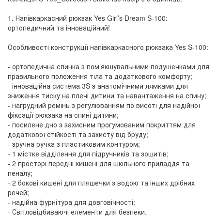
1. Напівкаркасний рюкзак Yes Girl’s Dream S-100:
ортопедичний та інноваційний!
Особливості конструкції напівкаркасного рюкзака Yes S-100:
- ортопедична спинка з пом’якшувальними подушечками для
правильного положення тіла та додаткового комфорту;
- інноваційна система 3S з анатомічними лямками для
зниження тиску на плечі дитини та навантаження на спину;
- нагрудний ремінь з регулюванням по висоті для надійної
фіксації рюкзака на спині дитини;
- посилене дно з захисним прогумованим покриттям для
додаткової стійкості та захисту від бруду;
- зручна ручка з пластиковим контуром;
- 1 містке відділення для підручників та зошитів;
- 2 просторі передні кишені для шкільного приладдя та
пеналу;
- 2 бокові кишені для пляшечки з водою та інших дрібних
речей;
- надійна фурнітура для довговічності;
- Світловідбиваючі елементи для безпеки.