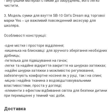
- внутрішній матеріал стійкий до забруднень, його легко
чистити.
3. Модель сумки для взуття SB-10 Girl’s Dream від торгової
марки Yes – це важливий повсякденний аксесуар для
школяра.
Особливості конструкції:
-одне містке і просторе відділення;
-кишенька на блискавці: для зручного зберігання необхідних
дрібниць;
-петелька для підвішування на гачок;
-легке та надійне відкриття-закриття на шнурках-затяжках;
-надійні шнурки-затяжки з можливістю регулювання,
забезпечують комфортне носіння як у руці, так і на спині;
-міцна і надійна тканина з водовідштовхувальними
властивостями, проста у догляді;
-елементи з ефектом відбивання світла для безпеки дитини
при переміщенні у темний час доби.
Доставка