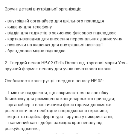
Зручні деталі внутрішньої організації:
- внутрішній органайзер для шкільного приладдя
- кишеня для телефону
- відділ для гаджетів з захисною флісовою підкладкою
- картка-вкладиш для внесення персональних даних учня
- позначки на кишенях для внутрішньої навігації
- брендована міцна підкладка
2. Твердий пенал HP-02 Girl’s Dream від торгової марки Yes -
зручний формат пеналу для учнів початкової школи.
Особливості конструкції твердого пеналу HP-02:
- 1 містке відділення, що закривається на застібку-
блискавку для розміщення канцелярського приладдя;
- органайзер з еластичними фіксаторами допоможе
розмістити все необхідне впорядковано і красиво;
- міцна та надійна фурнітура - зручна у використанні;
- тканинний кант добре захищає краї пеналу від
розкуйовдження;