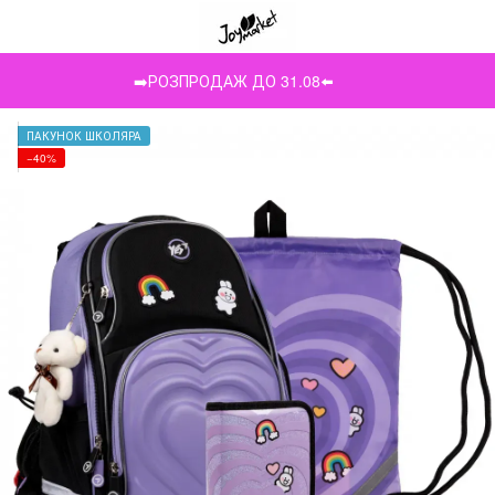
➡️РОЗПРОДАЖ ДО 31.08⬅️
ПАКУНОК ШКОЛЯРА
−40%