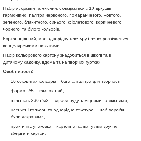
Набір яскравий та якісний: складається з 10 аркушів
гармонійної палітри червоного, помаранчевого, жовтого,
зеленого, блакитного, синього, фіолетового, коричневого,
чорного, та білого кольорів.
Картон щільний, має однорідну текстуру і легко розрізається
канцелярськими ножицями.
Набір кольорового картону знадобиться в школі та в
дитячому садочку, вдома та на творчих гуртках.
Особливості:
10 соковитих кольорів – багата палітра для творчості;
формат А5 – компактний;
щільність 230 г/м2 – вироби будуть міцними та якісними;
насичені кольори та однорідна текстура – щоб поробки
були яскравими;
практична упаковка – картонна папка, у якій зручно
зберігати картон;