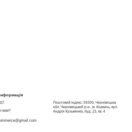
 інформація
907
Поштовий індекс: 59300, Чернівецька
обл. Чернівецький р-н., м. Кіцмань, вул.
и вам?
Андрія Кузьменка, буд. 23, кв. 4
commerce@gmail.com