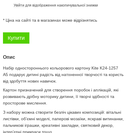
Увійти
для відображення накопичувальної знижки
%
* Ціна на сайті та в магазинах може відрізнятись
Купити
Опис
Набір одностороннього кольорового картону Kite K24-1257
А5 подарує дитині радість від натхненної творчості та користь
від здобуття нових навичок.
Картон призначений для створення поробок і аплікацій, які
розвивають дрібну моторику дитини, її творчі здібності та
просторове мислення.
З набору можна створити безліч цікавих композицій: вітальні
листівки, об’ємні моделі, паперові мозаїки, яскраві витинанки,
пальчикові іграшки, креативні закладки, святковий декор,
інтер’єрні прикраси тощо.