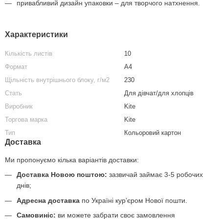
привабливий дизайн упаковки – для творчого натхнення.
Характеристики
Кількість листів
10
Формат
А4
Щільність внутрішнього блоку, г/м2
230
Стать
Для дівчат/для хлопців
Виробник
Kite
Торгова марка
Kite
Тип
Кольоровий картон
Доставка
Ми пропонуємо кілька варіантів доставки:
Доставка Новою поштою:
зазвичай займає 3-5 робочих
днів;
Адресна доставка
по Україні курʼєром Нової пошти.
Самовиніс:
ви можете забрати своє замовлення