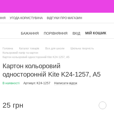
ННЯ
УГОДА КОРИСТУВАЧА
ВІДГУКИ ПРО МАГАЗИН
МІЙ КОШИК
БАЖАННЯ
ПОРІВНЯННЯ
ВХІД
Головна
Каталог товарів
Все для школи
Шкільна творчість
Кольоровий папір та картон
Картон кольоровий односторонній Kite K24-1257, А5
Картон кольоровий
односторонній Kite K24-1257, А5
В наявності
Артикул: K24-1257
Написати відгук
25 грн