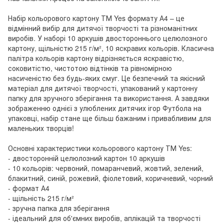
Набір кольорового картону ТМ Yes формату А4 – це
відмінний вибір для дитячої творчості та різноманітних
виробів. У наборі 10 аркушів двостороннього целюлозного
картону, щільністю 215 г/м², 10 яскравих кольорів. Класична
палітра кольорів картону відрізняється яскравістю,
соковитістю, чистотою відтінків та рівномірною
насиченістю без будь-яких смуг. Це безпечний та якісний
матеріал для дитячої творчості, упакований у картонну
папку для зручного зберігання та використання. А завдяки
зображенню однієї з улюблених дитячих ігор Футбола на
упаковці, набір стане ще більш бажаним і привабливим для
маленьких творців!
Основні характеристики кольорового картону ТМ Yes:
- двосторонній целюлозний картон 10 аркушів
- 10 кольорів: червоний, помаранчевий, жовтий, зелений,
блакитний, синій, рожевий, фіолетовий, коричневий, чорний
- формат А4
- щільність 215 г/м²
- зручна папка для зберігання
- ідеальний для об'ємних виробів, аплікацій та творчості