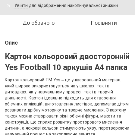
Увійти
для відображення накопичувальної знижки
%
До обраного
Порівняти
Опис
Картон кольоровий двосторонній
Yes Football 10 аркушів А4 папка
Картон кольоровий ТМ Yes – це універсальний матеріал,
який широко використовується як у школах, так і в
дитсадках, як у навчальному процесі, так і в творчій
діяльності. Картон ідеально підходить для створення
об'ємних аплікацій, виготовлення листівок, допомагає дітям
розвивати дрібну моторику та творче мислення. З картону
також можна створювати різні об'ємні фігури, макети та
конструкції, що сприяє розвитку просторового мислення
дитини, а яскраві кольори стимулюють уяву, перетворюючи
навчальний процес на захоплююче заняття.