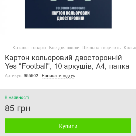
Каталог товарів
Все для школи
Шкільна творчість
Кольо
Картон кольоровий двосторонній
Yes "Football", 10 аркушів, А4, папка
Артикул:
955502
Написати відгук
В наявності
85 грн
Купити