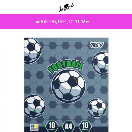
➡️РОЗПРОДАЖ ДО 31.08⬅️