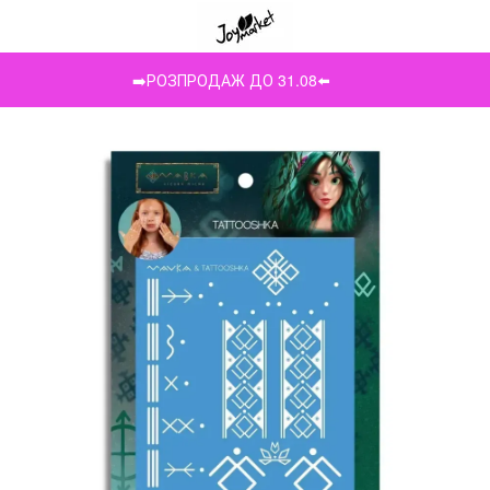
➡️РОЗПРОДАЖ ДО 31.08⬅️