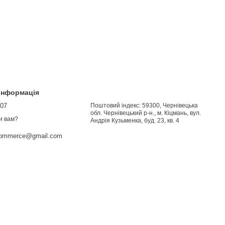
 інформація
907
Поштовий індекс: 59300, Чернівецька
обл. Чернівецький р-н., м. Кіцмань, вул.
и вам?
Андрія Кузьменка, буд. 23, кв. 4
commerce@gmail.com