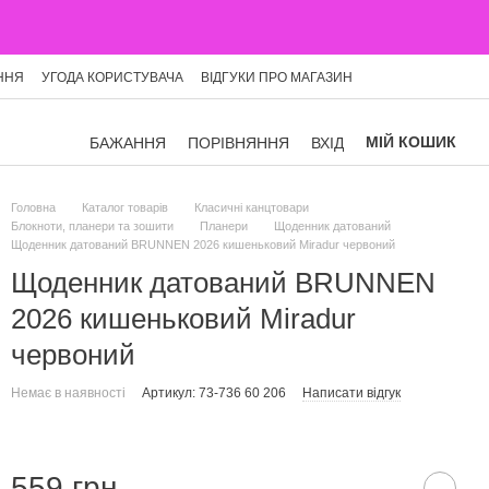
ННЯ
УГОДА КОРИСТУВАЧА
ВІДГУКИ ПРО МАГАЗИН
МІЙ КОШИК
БАЖАННЯ
ПОРІВНЯННЯ
ВХІД
Головна
Каталог товарів
Класичні канцтовари
Блокноти, планери та зошити
Планери
Щоденник датований
Щоденник датований BRUNNEN 2026 кишеньковий Miradur червоний
Щоденник датований BRUNNEN
2026 кишеньковий Miradur
червоний
Немає в наявності
Артикул: 73-736 60 206
Написати відгук
559 грн