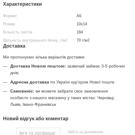
Характеристики
Формат
А6
Розмір
10х14
Кількість листів
184
Щільність внутрішнього блоку, г/м2
70 г/м2
Доставка
Ми пропонуємо кілька варіантів доставки:
Доставка Новою поштою:
зазвичай займає 3-5 робочих
днів;
Адресна доставка
по Україні курʼєром Нової пошти.
Самовиніс:
ви можете забрати своє замовлення
особисто з нашого магазину у таких містах: Чернівці,
Львів, Івано-Франківськ
Новий відгук або коментар
Увійти за допомогою