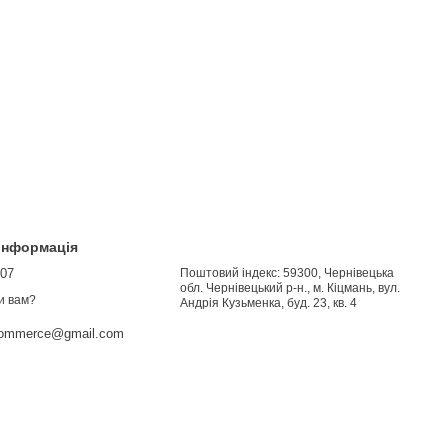
 інформація
907
Поштовий індекс: 59300, Чернівецька
обл. Чернівецький р-н., м. Кіцмань, вул.
и вам?
Андрія Кузьменка, буд. 23, кв. 4
commerce@gmail.com