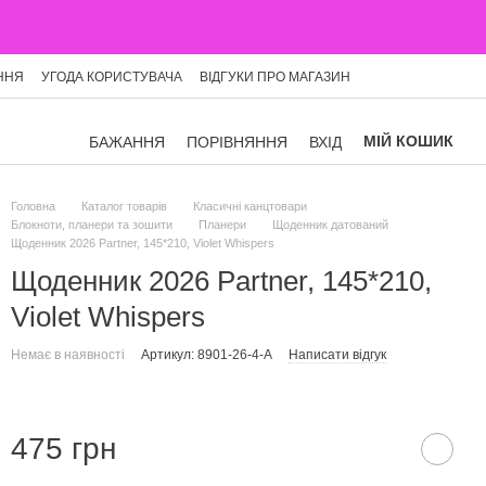
ННЯ
УГОДА КОРИСТУВАЧА
ВІДГУКИ ПРО МАГАЗИН
МІЙ КОШИК
БАЖАННЯ
ПОРІВНЯННЯ
ВХІД
Головна
Каталог товарів
Класичні канцтовари
Блокноти, планери та зошити
Планери
Щоденник датований
Щоденник 2026 Partner, 145*210, Violet Whispers
Щоденник 2026 Partner, 145*210,
Violet Whispers
Немає в наявності
Артикул: 8901-26-4-A
Написати відгук
475 грн