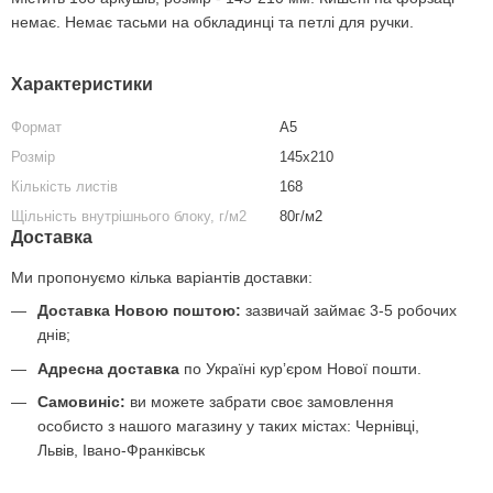
немає. Немає тасьми на обкладинці та петлі для ручки.
Характеристики
Формат
А5
Розмір
145x210
Кількість листів
168
Щільність внутрішнього блоку, г/м2
80г/м2
Доставка
Ми пропонуємо кілька варіантів доставки:
Доставка Новою поштою:
зазвичай займає 3-5 робочих
днів;
Адресна доставка
по Україні курʼєром Нової пошти.
Самовиніс:
ви можете забрати своє замовлення
особисто з нашого магазину у таких містах: Чернівці,
Львів, Івано-Франківськ