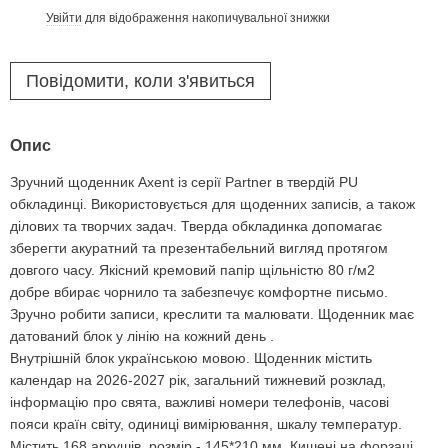
Увійти
для відображення накопичувальної знижки
%
Повідомити, коли з'явиться
Опис
Зручний щоденник Axent із серії Partner в твердій PU
обкладинці. Використовується для щоденних записів, а також
ділових та творчих задач. Тверда обкладинка допомагає
зберегти акуратний та презентабельний вигляд протягом
довгого часу. Якісний кремовий папір щільністю 80 г/м2
добре вбирає чорнило та забезпечує комфортне письмо.
Зручно робити записи, креслити та малювати. Щоденник має
датований блок у лінію на кожний день .
Внутрішній блок українською мовою. Щоденник містить
календар на 2026-2027 рік, загальний тижневий розклад,
інформацію про свята, важливі номери телефонів, часові
пояси країн світу, одиниці вимірювання, шкалу температур.
Містить 168 аркушів, розмір - 145*210 мм. Кишені на форзаці