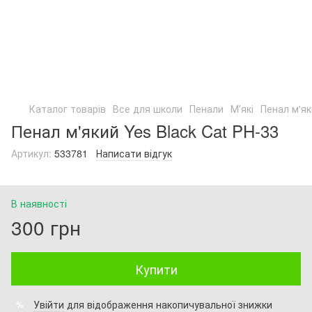
Каталог товарів
Все для школи
Пенали
Мʼякі
Пенал м'як
Пенал м'який Yes Black Cat PH-33
Артикул:
533781
Написати відгук
В наявності
300 грн
Купити
Увійти
для відображення накопичувальної знижки
%