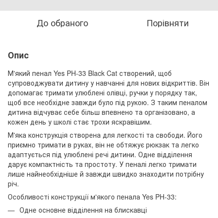
До обраного
Порівняти
Опис
М'який пенал Yes PH-33 Black Cat створений, щоб
супроводжувати дитину у навчанні для нових відкриттів. Він
допомагає тримати улюблені олівці, ручки у порядку так,
щоб все необхідне завжди було під рукою. З таким пеналом
дитина відчуває себе більш впевнено та організовано, а
кожен день у школі стає трохи яскравішим.
М'яка конструкція створена для легкості та свободи. Його
приємно тримати в руках, він не обтяжує рюкзак та легко
адаптується під улюблені речі дитини. Одне відділення
дарує компактність та простоту. У пеналі легко тримати
лише найнеобхідніше й завжди швидко знаходити потрібну
річ.
Особливості конструкції м'якого пенала Yes PH-33:
Одне основне відділення на блискавці