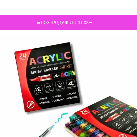
➡️РОЗПРОДАЖ ДО 31.08⬅️