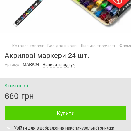
Каталог товарів
Все для школи
Шкільна творчість
Флом
Акрилові маркери 24 шт.
Артикул:
MARK24
Написати відгук
В наявності
680 грн
Купити
Увійти
для відображення накопичувальної знижки
%