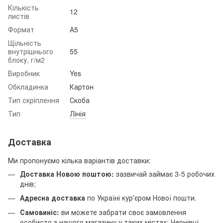
Кількість
12
листів
Формат
А5
Щільність
внутрішнього
55
блоку, г/м2
Виробник
Yes
Обкладинка
Картон
Тип скріплення
Скоба
Тип
Лінія
Доставка
Ми пропонуємо кілька варіантів доставки:
Доставка Новою поштою:
зазвичай займає 3-5 робочих
днів;
Адресна доставка
по Україні курʼєром Нової пошти.
Самовиніс:
ви можете забрати своє замовлення
особисто з нашого магазину у таких містах: Чернівці,