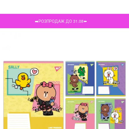
➡️РОЗПРОДАЖ ДО 31.08⬅️