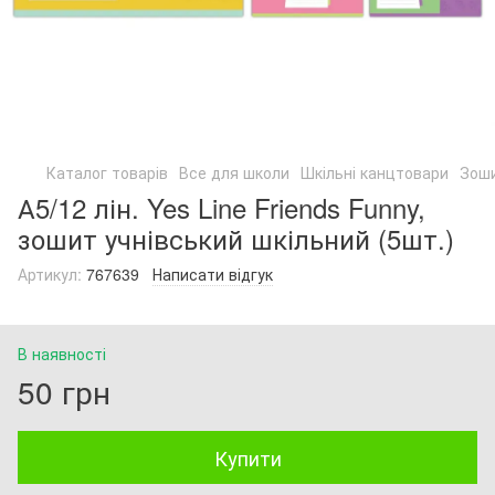
Каталог товарів
Все для школи
Шкільні канцтовари
Зоши
А5/12 лін. Yes Line Friends Funny,
зошит учнівський шкільний (5шт.)
Артикул:
767639
Написати відгук
В наявності
50 грн
Купити