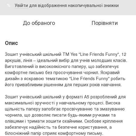
Увійти
для відображення накопичувальної знижки
%
До обраного
Порівняти
Опис
Зошит учнівський шкільний ТМ Yes "Line Friends Funny", 12
аркушів, лінія – ідеальний вибір для учнів молодших класів.
Виготовлений із високоякісного паперу, що забезпечує
комфортне письмо без просочування чорнил. Яскравий
дизайн з яскравою тематикою "Line Friends Funny" робить
його привабливим рішенням для перших років навчання.
Зошит учнівський шкільний у форматі А5 розроблений для
максимальної зручності у навчальному процесі. Висока
щільність паперу запобігає просвічуванню та змазуванню
чорнила, що дозволяє писати будь-якими ручками та
олівцями і тримати зошити охайними. Скобове кріплення
забезпечує надійність та безпечне користування, а
білосніжний папір сприяє комфортному письму.